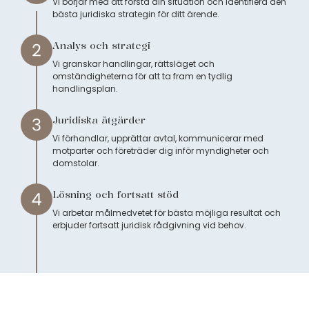
Vi börjar med att förstå din situation och identifiera den
bästa juridiska strategin för ditt ärende.
Analys och strategi
Vi granskar handlingar, rättsläget och
omständigheterna för att ta fram en tydlig
handlingsplan.
Juridiska åtgärder
Vi förhandlar, upprättar avtal, kommunicerar med
motparter och företräder dig inför myndigheter och
domstolar.
Lösning och fortsatt stöd
Vi arbetar målmedvetet för bästa möjliga resultat och
erbjuder fortsatt juridisk rådgivning vid behov.