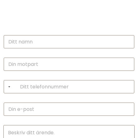
PRATA MED EN ADVOKAT I
STOCKHOLM IDAG
Få tydlig juridisk rådgivning inom några minuter.Konfidentiell
konsultation med
en erfaren svensk advokat, utan förpliktelser.