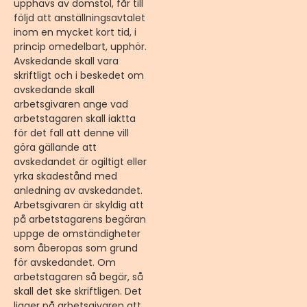
upphävs av domstol, får till
följd att anställningsavtalet
inom en mycket kort tid, i
princip omedelbart, upphör.
Avskedande skall vara
skriftligt och i beskedet om
avskedande skall
arbetsgivaren ange vad
arbetstagaren skall iaktta
för det fall att denne vill
göra gällande att
avskedandet är ogiltigt eller
yrka skadestånd med
anledning av avskedandet.
Arbetsgivaren är skyldig att
på arbetstagarens begäran
uppge de omständigheter
som åberopas som grund
för avskedandet. Om
arbetstagaren så begär, så
skall det ske skriftligen. Det
ligger på arbetsgivaren att