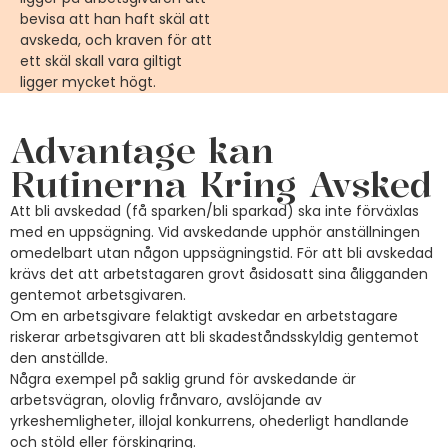
bevisa att han haft skäl att
avskeda, och kraven för att
ett skäl skall vara giltigt
ligger mycket högt.
Advantage kan
Rutinerna Kring Avsked
Att bli avskedad (få sparken/bli sparkad) ska inte förväxlas
med en uppsägning. Vid avskedande upphör anställningen
omedelbart utan någon uppsägningstid. För att bli avskedad
krävs det att arbetstagaren grovt åsidosatt sina åligganden
gentemot arbetsgivaren.
Om en arbetsgivare felaktigt avskedar en arbetstagare
riskerar arbetsgivaren att bli skadeståndsskyldig gentemot
den anställde.
Några exempel på saklig grund för avskedande är
arbetsvägran, olovlig frånvaro, avslöjande av
yrkeshemligheter, illojal konkurrens, ohederligt handlande
och stöld eller förskingring.