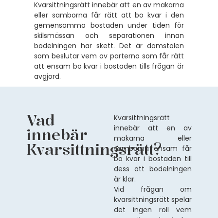
Kvarsittningsrätt innebär att en av makarna
eller samborna får rätt att bo kvar i den
gemensamma bostaden under tiden för
skilsmässan och separationen innan
bodelningen har skett. Det är domstolen
som beslutar vem av parterna som får rätt
att ensam bo kvar i bostaden tills frågan är
avgjord.
Vad
Kvarsittningsrätt
innebär att en av
innebär
makarna eller
Kvarsittningsrätt?
samborna ensam får
bo kvar i bostaden till
dess att bodelningen
är klar.
Vid frågan om
kvarsittningsrätt spelar
det ingen roll vem