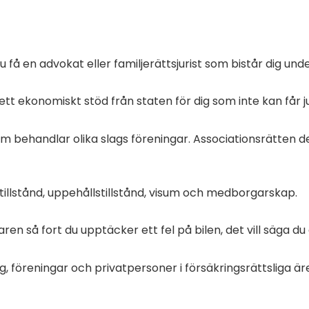
få en advokat eller familjerättsjurist som bistår dig und
ett ekonomiskt stöd från staten för dig som inte kan får ju
m behandlar olika slags föreningar. Associationsrätten d
stillstånd, uppehållstillstånd, visum och medborgarskap.
jaren så fort du upptäcker ett fel på bilen,
det vill säga du
ag
, föreningar
och privatpersoner i försäkringsrättsliga ä