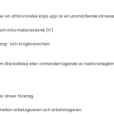
ller en affärsrörelse köps upp av en utomstående intresse
inom informationsteknik (IT)
urang- och krogbranschen.
om återkallelse eller omhändertagande av taxiförarlegiti
er driver företag,
t mellan arbetsgivaren och arbetstagaren.