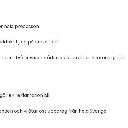
er hela processen.
ridiskt hjälp på annat sätt.
elas in i två huvudområden: bolagsrätt och föreningsrätt
 gör en reklamation bil
renden och
vi
åtar oss uppdrag från hela Sverige.