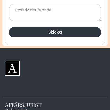
Skicka
AFFÄRSJURIST