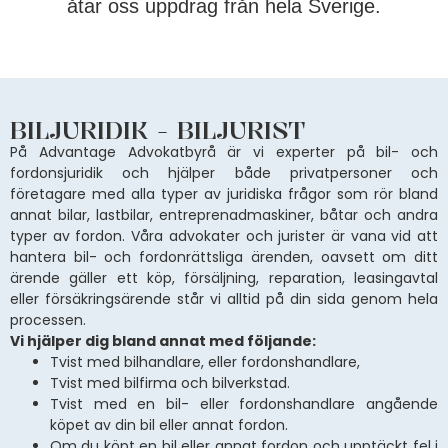
åtar oss uppdrag från hela Sverige.
BILJURIDIK - BILJURIST
På Advantage Advokatbyrå är vi experter på bil- och
fordonsjuridik och hjälper både privatpersoner och
företagare med alla typer av juridiska frågor som rör bland
annat bilar, lastbilar, entreprenadmaskiner, båtar och andra
typer av fordon. Våra advokater och jurister är vana vid att
hantera bil- och fordonrättsliga ärenden, oavsett om ditt
ärende gäller ett köp, försäljning, reparation, leasingavtal
eller försäkringsärende står vi alltid på din sida genom hela
processen.
Vi hjälper dig bland annat med följande:
Tvist med bilhandlare, eller fordonshandlare,
Tvist med bilfirma och bilverkstad.
Tvist med en bil- eller fordonshandlare angående
köpet av din bil eller annat fordon.
Om du köpt en bil eller annat fordon och upptäckt fel i