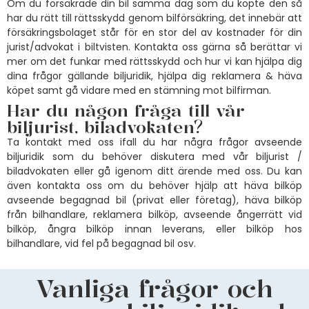
Om du försäkrade din bil samma dag som du köpte den så
har du rätt till rättsskydd genom bilförsäkring, det innebär att
försäkringsbolaget står för en stor del av kostnader för din
jurist/advokat i biltvisten. Kontakta oss gärna så berättar vi
mer om det funkar med rättsskydd och hur vi kan hjälpa dig
dina frågor gällande biljuridik, hjälpa dig reklamera & häva
köpet samt gå vidare med en stämning mot bilfirman.
Har du någon fråga till vår
biljurist, biladvokaten?
Ta kontakt med oss ifall du har några frågor avseende
biljuridik som du behöver diskutera med vår biljurist /
biladvokaten eller gå igenom ditt ärende med oss. Du kan
även kontakta oss om du behöver hjälp att häva bilköp
avseende begagnad bil (privat eller företag), häva bilköp
från bilhandlare, reklamera bilköp, avseende ångerrätt vid
bilköp, ångra bilköp innan leverans, eller bilköp hos
bilhandlare, vid fel på begagnad bil osv.
Vanliga frågor och