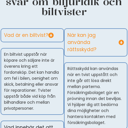
svar om biljuridik och
biltvister
Vad är en biltvist?
När kan jag
använda
rättsskydd?
En biltvist uppstår när
köpare och säljare inte är
överens kring ett
Rättsskydd kan användas
fordonsköp. Det kan handla
när en tvist uppstått och
om fel i bilen, oenighet om
inte går att lösa direkt
skick, betalning eller ansvar
mellan parterna.
för reparationer. Tvister
Försäkringsbolaget gör en
uppstår både vid köp från
prövning innan det beviljas.
bilhandlare och mellan
Vi hjälper dig att bedöma
privatpersoner.
dina möjligheter och
hantera kontakten med
försäkringsbolaget.
Vad innebär det att