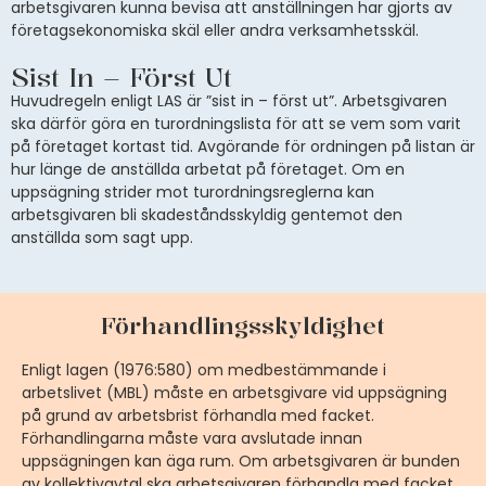
arbetsgivaren kunna bevisa att anställningen har gjorts av
företagsekonomiska skäl eller andra verksamhetsskäl.
Sist In – Först Ut
Huvudregeln enligt LAS är ”sist in – först ut”. Arbetsgivaren
ska därför göra en turordningslista för att se vem som varit
på företaget kortast tid. Avgörande för ordningen på listan är
hur länge de anställda arbetat på företaget. Om en
uppsägning strider mot turordningsreglerna kan
arbetsgivaren bli skadeståndsskyldig gentemot den
anställda som sagt upp.
Förhandlingsskyldighet
Enligt lagen (1976:580) om medbestämmande i
arbetslivet (MBL) måste en arbetsgivare vid uppsägning
på grund av arbetsbrist förhandla med facket.
Förhandlingarna måste vara avslutade innan
uppsägningen kan äga rum. Om arbetsgivaren är bunden
av kollektivavtal ska arbetsgivaren förhandla med facket