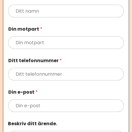
m
n
m
o
t
Din motpart
*
p
a
r
t
B
e
Ditt telefonnummer
*
s
k
r
i
v
Din e-post
*
Beskriv ditt ärende.