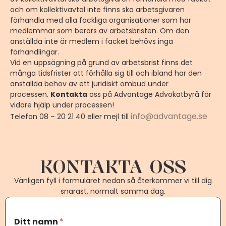
och om kollektivavtal inte finns ska arbetsgivaren
förhandla med alla fackliga organisationer som har
medlemmar som berörs av arbetsbristen. Om den
anställda inte är medlem i facket behövs inga
förhandlingar.
Vid en uppsägning på grund av arbetsbrist finns det
många tidsfrister att förhålla sig till och ibland har den
anställda behov av ett juridiskt ombud under
processen.
Kontakta
oss på Advantage Advokatbyrå för
vidare hjälp under processen!
info@advantage.se
Telefon 08 – 20 21 40 eller mejl till
KONTAKTA OSS
Vänligen fyll i formuläret nedan så återkommer vi till dig
snarast, normalt samma dag.
n
Ditt namn
*
a