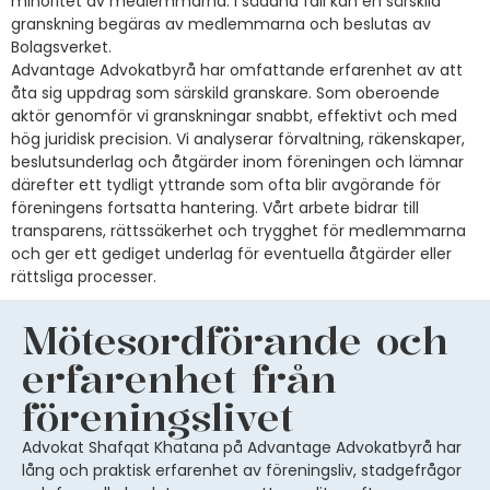
minoritet av medlemmarna. I sådana fall kan en särskild
granskning begäras av medlemmarna och beslutas av
Bolagsverket.
Advantage Advokatbyrå har omfattande erfarenhet av att
åta sig uppdrag som särskild granskare. Som oberoende
aktör genomför vi granskningar snabbt, effektivt och med
hög juridisk precision. Vi analyserar förvaltning, räkenskaper,
beslutsunderlag och åtgärder inom föreningen och lämnar
därefter ett tydligt yttrande som ofta blir avgörande för
föreningens fortsatta hantering. Vårt arbete bidrar till
transparens, rättssäkerhet och trygghet för medlemmarna
och ger ett gediget underlag för eventuella åtgärder el
ler
rättsliga processer.
Mötesordförande och
erfarenhet från
föreningslivet
Advokat Shafqat Khatana på Advantage Advokatbyrå har
lång och praktisk erfarenhet av föreningsliv, stadgefrågor