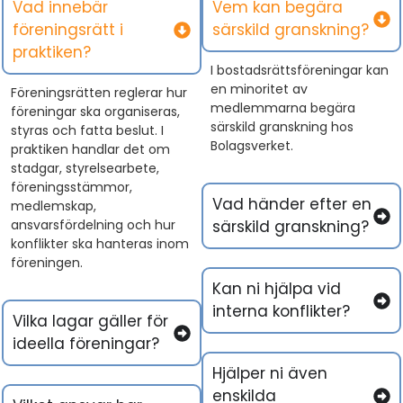
Vad innebär
Vem kan begära
föreningsrätt i
särskild granskning?
praktiken?
I bostadsrättsföreningar kan
en minoritet av
Föreningsrätt
en
reglerar hur
medlemmarna begära
föreningar ska organiseras,
särskild granskning hos
styras och fatta beslut. I
Bolagsverket.
praktiken handlar det om
stadgar, styrelsearbete,
föreningsstämmor,
Vad händer efter en
medlemskap,
ansvarsfördelning och hur
särskild granskning?
konflikter ska hanteras inom
föreningen.
Kan ni hjälpa vid
interna konflikter?
Vilka lagar gäller för
ideella föreningar?
Hjälper ni även
enskilda