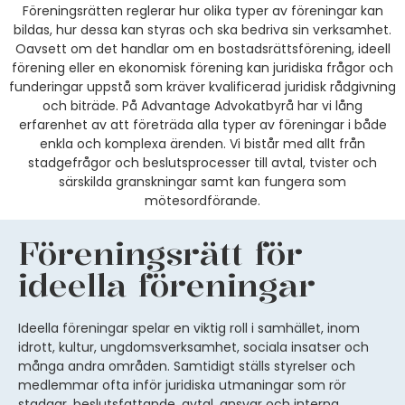
Föreningsrätten reglerar hur olika typer av föreningar
kan
bildas,
hur dessa kan
styras och
ska
bedriva sin verksamhet.
Oavsett om det handlar om en bostadsrättsförening,
ideell
förening eller en ekonomisk förening kan juridiska frågor
och
funderingar
uppstå som kräver
kvalificerad
juridisk
rådgivning
och biträde
. På Advantage Advokatbyrå har vi lång
erfarenhet av att företräda
alla typer av
föreningar i både
enkla och komplexa ärenden. Vi bistår med allt från
stadgefrågor och beslutsprocesser till avtal, tvister och
särskilda granskningar
samt kan fungera som
mötesordförande
.
Föreningsrätt för
ideella föreningar
Ideella föreningar spelar en viktig roll i samhället
,
inom
idrott, kultur, ungdomsverksamhet, sociala insatser och
många andra områden. Samtidigt ställs styrelser och
medlemmar ofta inför juridiska
utmaningar
som rör
stadgar, beslutsfattande, avtal, ansvar och interna