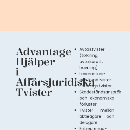
Advantage
Avtalstvister
(tolkning,
Hjälper
avtalsbrott,
i
hävning)
Leverantörs-
Affärsjuridiska
och kundtvister
Fordrings tvister
Tvister
Skadeståndsanspråk
och ekonomiska
förluster
Tvister mellan
aktieägare och
delägare
Entreprenad-