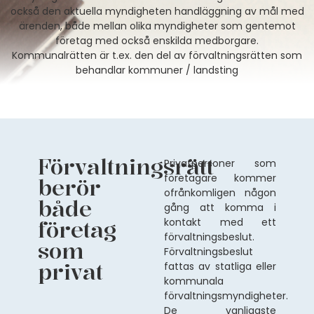
också den aktuella myndigheten handläggning av mål med
ärenden, både mellan olika myndigheter som gentemot
företag med också enskilda medborgare.
Kommunalrätten är t.ex. den del av förvaltningsrätten som
behandlar kommuner / landsting
Förvaltningsrätt
Privatpersoner som
företagare kommer
berör
ofrånkomligen någon
både
gång att komma i
kontakt med ett
företag
förvaltningsbeslut.
som
Förvaltningsbeslut
privat
fattas av statliga eller
kommunala
förvaltningsmyndigheter.
De vanligaste