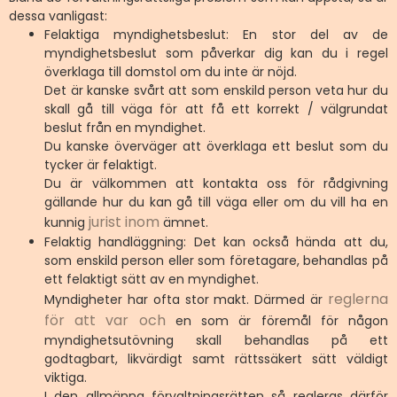
dessa vanligast:
Felaktiga myndighetsbeslut: En stor del av de
myndighetsbeslut som påverkar dig kan du i regel
överklaga till domstol om du inte är nöjd.
Det är kanske svårt att som enskild person veta hur du
skall gå till väga för att få ett korrekt / välgrundat
beslut från en myndighet.
Du kanske överväger att överklaga ett beslut som du
tycker är felaktigt.
Du är välkommen att kontakta oss för rådgivning
gällande hur du kan gå till väga eller om du vill ha en
jurist inom
kunnig
ämnet.
Felaktig handläggning: Det kan också hända att du,
som enskild person eller som företagare, behandlas på
ett felaktigt sätt av en myndighet.
reglerna
Myndigheter har ofta stor makt. Därmed är
för att var och
en som är föremål för någon
myndighetsutövning skall behandlas på ett
godtagbart, likvärdigt samt rättssäkert sätt väldigt
viktiga.
I den allmänna förvaltningsrätten så regleras därför