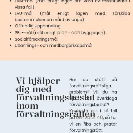
LVM-mål (mål enligt lagen om vård av missbrukare i
vissa fall)
LVU-mål (mål enligt lagen med särskilda
bestämmelser om vård av unga)
Offentlig upphandling
plan- och
PBL-mål (mål enligt
bygglagen)
Socialförsäkringsmål
Utlännings- och medborgarskapsmål
Vi hjälper
Har du stött på
förvaltningsrättsliga
dig med
problem? Vill du ha
förvaltningsbeslut
hjälp att överklaga
inom
förvaltningsbeslut?
Kontakta oss i så fall
förvaltningsrätten
08-20 21 40
på
, så tar
vi en fika och pratar
förvaltningsrätt.