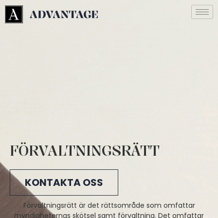
FÖRVALTNINGSRÄTT
KONTAKTA OSS
Förvaltningsrätt är det rättsområde som omfattar
myndigheternas skötsel samt förvaltning. Det omfattar