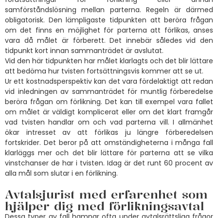
samförståndslösning mellan parterna. Regeln är därmed
obligatorisk. Den lämpligaste tidpunkten att beröra frågan
om det finns en möjlighet för parterna att förlikas, anses
vara då målet är förberett. Det innebär således vid den
tidpunkt kort innan sammanträdet är avslutat.
Vid den här tidpunkten har målet klarlagts och det blir lättare
att bedöma hur tvisten fortsättningsvis kommer att se ut.
Ur ett kostnadsperspektiv kan det vara fördelaktigt att redan
vid inledningen av sammanträdet för muntlig förberedelse
beröra frågan om förlikning. Det kan till exempel vara fallet
om målet är väldigt komplicerat eller om det klart framgår
vad tvisten handlar om och vad parterna vill. I allmänhet
ökar intresset av att förlikas ju längre förberedelsen
fortskrider. Det beror på att omständigheterna i många fall
klarläggs mer och det blir lättare för parterna att se vilka
vinstchanser de har i tvisten. Idag är det runt 60 procent av
alla mål som slutar i en förlikning.
Avtalsjurist med erfarenhet som
hjälper dig med förlikningsavtal
Dessa typer av fall hamnar ofta under avtalsrättsliga frågor