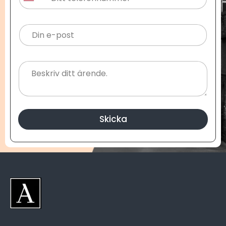
United States +1
Skicka