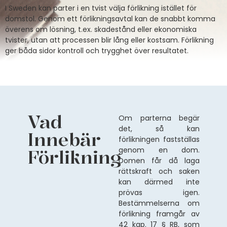
I Sweden kan parter i en tvist välja förlikning istället för
domstol. Genom ett förlikningsavtal kan de snabbt komma
överens om lösning, t.ex. skadestånd eller ekonomiska
tvister, utan att processen blir lång eller kostsam. Förlikning
ger båda sidor kontroll och trygghet över resultatet.
Vad
Om parterna begär
det, så kan
Innebär
förlikningen fastställas
Förlikning
genom en dom.
Domen får då laga
rättskraft och saken
kan därmed inte
prövas igen.
Bestämmelserna om
förlikning framgår av
42 kap. 17 § RB, som