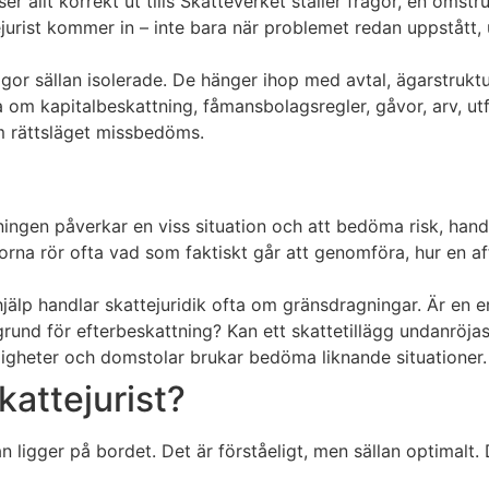
er allt korrekt ut tills Skatteverket ställer frågor, en omstr
jurist kommer in – inte bara när problemet redan uppstått, u
ågor sällan isolerade. De hänger ihop med avtal, ägarstruktu
a om kapitalbeskattning, fåmansbolagsregler, gåvor, arv, ut
 rättsläget missbedöms.
ftningen påverkar en viss situation och att bedöma risk, ha
rna rör ofta vad som faktiskt går att genomföra, hur en affä
shjälp handlar skattejuridik ofta om gränsdragningar. Är en 
rund för efterbeskattning? Kan ett skattetillägg undanröjas?
igheter och domstolar brukar bedöma liknande situationer.
skattejurist?
 ligger på bordet. Det är förståeligt, men sällan optimalt. 