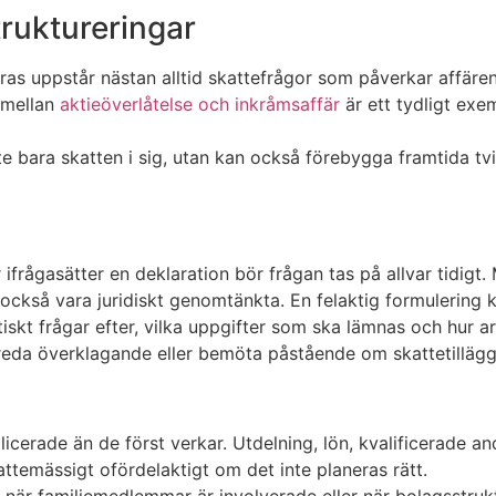
truktureringar
as uppstår nästan alltid skattefrågor som påverkar affärens 
 mellan
aktieöverlåtelse och inkråmsaffär
är ett tydligt exe
inte bara skatten i sig, utan kan också förebygga framtida t
 ifrågasätter en deklaration bör frågan tas på allvar tidigt.
ckså vara juridiskt genomtänkta. En felaktig formulering kan
tiskt frågar efter, vilka uppgifter som ska lämnas och hur 
reda överklagande eller bemöta påstående om skattetillägg
cerade än de först verkar. Utdelning, lön, kvalificerade an
attemässigt ofördelaktigt om det inte planeras rätt.
 när familjemedlemmar är involverade eller när bolagsstruktu