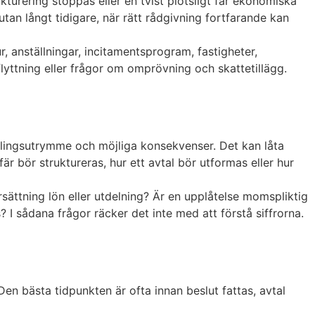
ukturering stoppas eller en tvist plötsligt får ekonomiska
tan långt tidigare, när rätt rådgivning fortfarande kan
r, anställningar, incitamentsprogram, fastigheter,
flyttning eller frågor om omprövning och skattetillägg.
ndlingsutrymme och möjliga konsekvenser. Det kan låta
r bör struktureras, hur ett avtal bör utformas eller hur
ersättning lön eller utdelning? Är en upplåtelse momspliktig
 I sådana frågor räcker det inte med att förstå siffrorna.
Den bästa tidpunkten är ofta innan beslut fattas, avtal