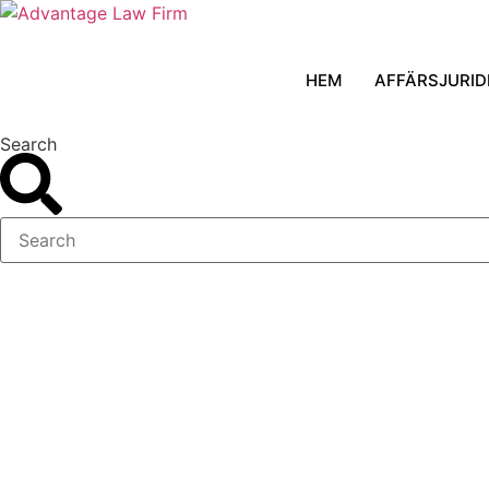
Hoppa
till
innehåll
HEM
AFFÄRSJURID
Search