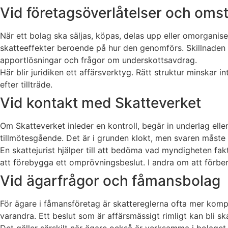
Vid företagsöverlåtelser och oms
När ett bolag ska säljas, köpas, delas upp eller omorganiser
skatteeffekter beroende på hur den genomförs. Skillnaden
apportlösningar och frågor om underskottsavdrag.
Här blir juridiken ett affärsverktyg. Rätt struktur minskar 
efter tillträde.
Vid kontakt med Skatteverket
Om Skatteverket inleder en kontroll, begär in underlag eller
tillmötesgående. Det är i grunden klokt, men svaren måste o
En skattejurist hjälper till att bedöma vad myndigheten fak
att förebygga ett omprövningsbeslut. I andra om att förbe
Vid ägarfrågor och fåmansbolag
För ägare i fåmansföretag är skattereglerna ofta mer kompli
varandra. Ett beslut som är affärsmässigt rimligt kan bli sk
Det gäller särskilt när ägare också är verksamma i bolaget,