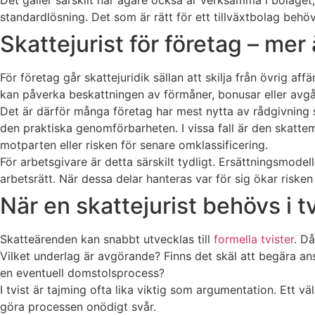
standardlösning. Det som är rätt för ett tillväxtbolag behöv
Skattejurist för företag – mer
För företag går skattejuridik sällan att skilja från övrig af
kan påverka beskattningen av förmåner, bonusar eller avg
Det är därför många företag har mest nytta av rådgivning 
den praktiska genomförbarheten. I vissa fall är den skattemä
motparten eller risken för senare omklassificering.
För arbetsgivare är detta särskilt tydligt. Ersättningsmodel
arbetsrätt. När dessa delar hanteras var för sig ökar risken
När en skattejurist behövs i tv
Skatteärenden kan snabbt utvecklas till
formella tvister
. Då
Vilket underlag är avgörande? Finns det skäl att begära a
en eventuell domstolsprocess?
I tvist är tajming ofta lika viktig som argumentation. Ett v
göra processen onödigt svår.