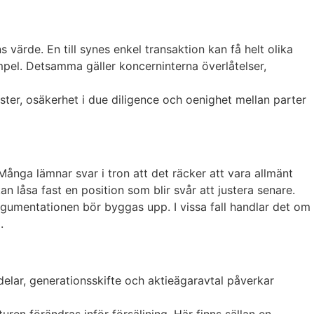
värde. En till synes enkel transaktion kan få helt olika
mpel. Detsamma gäller koncerninterna överlåtelser,
vister, osäkerhet i due diligence och oenighet mellan parter
 Många lämnar svar i tron att det räcker att vara allmänt
 låsa fast en position som blir svår att justera senare.
argumentationen bör byggas upp. I vissa fall handlar det om
.
delar, generationsskifte och aktieägaravtal påverkar
ren förändras inför försäljning. Här finns sällan en