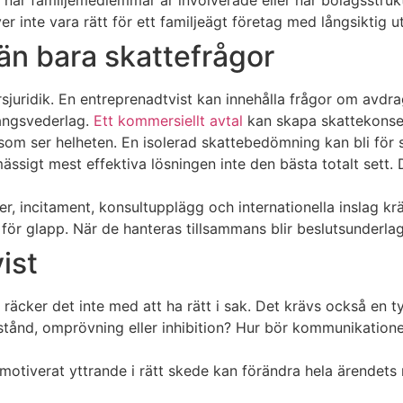
er inte vara rätt för ett familjeägt företag med långsiktig u
 än bara skattefrågor
färsjuridik. En entreprenadtvist kan innehålla frågor om avdr
ångsvederlag.
Ett kommersiellt avtal
kan skapa skattekonse
som ser helheten. En isolerad skattebedömning kan bli för 
ssigt mest effektiva lösningen inte den bästa totalt sett. D
ler, incitament, konsultupplägg och internationella inslag k
 för glapp. När de hanteras tillsammans blir beslutsunderlag
ist
 räcker det inte med att ha rätt i sak. Det krävs också en t
nstånd, omprövning eller inhibition? Hur bör kommunikation
älmotiverat yttrande i rätt skede kan förändra hela ärendets