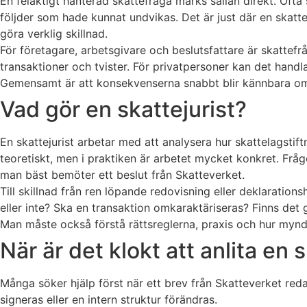
En felaktigt hanterad skattefråga märks sällan direkt. Ofta s
följder som hade kunnat undvikas. Det är just där en skatte
göra verklig skillnad.
För företagare, arbetsgivare och beslutsfattare är skattefr
transaktioner och tvister. För privatpersoner kan det handl
Gemensamt är att konsekvenserna snabbt blir kännbara om
Vad gör en skattejurist?
En skattejurist arbetar med att analysera hur skattelagsti
teoretiskt, men i praktiken är arbetet mycket konkret. Frågo
man bäst bemöter ett beslut från Skatteverket.
Till skillnad från ren löpande redovisning eller deklaration
eller inte? Ska en transaktion omkaraktäriseras? Finns det g
Man måste också förstå rättsreglerna, praxis och hur mynd
När är det klokt att anlita en 
Många söker hjälp först när ett brev från Skatteverket redan
signeras eller en intern struktur förändras.