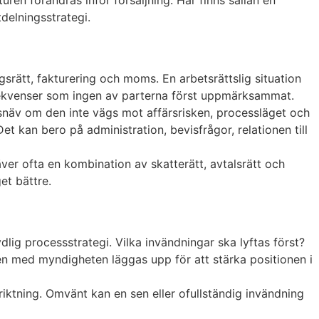
tdelningsstrategi.
agsrätt, fakturering och moms. En arbetsrättslig situation
kvenser som ingen av parterna först uppmärksammat.
snäv om den inte vägs mot affärsrisken, processläget och
et kan bero på administration, bevisfrågor, relationen till
räver ofta en kombination av skatterätt, avtalsrätt och
et bättre.
ydlig processstrategi. Vilka invändningar ska lyftas först?
en med myndigheten läggas upp för att stärka positionen i
 riktning. Omvänt kan en sen eller ofullständig invändning