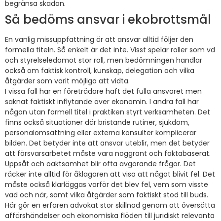
begränsa skadan.
Så bedöms ansvar i ekobrottsmål
En vanlig missuppfattning är att ansvar alltid följer den
formella titeln. Så enkelt är det inte. Visst spelar roller som vd
och styrelseledamot stor roll, men bedömningen handlar
också om faktisk kontroll, kunskap, delegation och vilka
åtgärder som varit möjliga att vidta.
I vissa fall har en företrädare haft det fulla ansvaret men
saknat faktiskt inflytande över ekonomin. I andra fall har
någon utan formell titel i praktiken styrt verksamheten. Det
finns också situationer där bristande rutiner, sjukdom,
personalomsättning eller externa konsulter komplicerar
bilden. Det betyder inte att ansvar uteblir, men det betyder
att försvarsarbetet måste vara noggrant och faktabaserat.
Uppsåt och oaktsamhet blir ofta avgörande frågor. Det
räcker inte alltid för åklagaren att visa att något blivit fel. Det
måste också klarläggas varför det blev fel, vem som visste
vad och när, samt vilka åtgärder som faktiskt stod till buds.
Här gör en erfaren advokat stor skillnad genom att översätta
affärshändelser och ekonomiska flöden till juridiskt relevanta