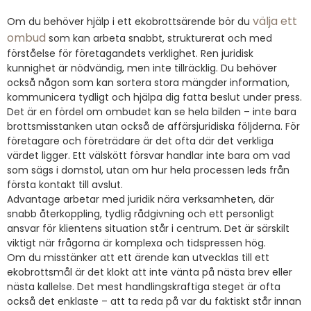
välja ett
Om du behöver hjälp i ett ekobrottsärende bör du
ombud
som kan arbeta snabbt, strukturerat och med
förståelse för företagandets verklighet. Ren juridisk
kunnighet är nödvändig, men inte tillräcklig. Du behöver
också någon som kan sortera stora mängder information,
kommunicera tydligt och hjälpa dig fatta beslut under press.
Det är en fördel om ombudet kan se hela bilden – inte bara
brottsmisstanken utan också de affärsjuridiska följderna. För
företagare och företrädare är det ofta där det verkliga
värdet ligger. Ett välskött försvar handlar inte bara om vad
som sägs i domstol, utan om hur hela processen leds från
första kontakt till avslut.
Advantage arbetar med juridik nära verksamheten, där
snabb återkoppling, tydlig rådgivning och ett personligt
ansvar för klientens situation står i centrum. Det är särskilt
viktigt när frågorna är komplexa och tidspressen hög.
Om du misstänker att ett ärende kan utvecklas till ett
ekobrottsmål är det klokt att inte vänta på nästa brev eller
nästa kallelse. Det mest handlingskraftiga steget är ofta
också det enklaste – att ta reda på var du faktiskt står innan