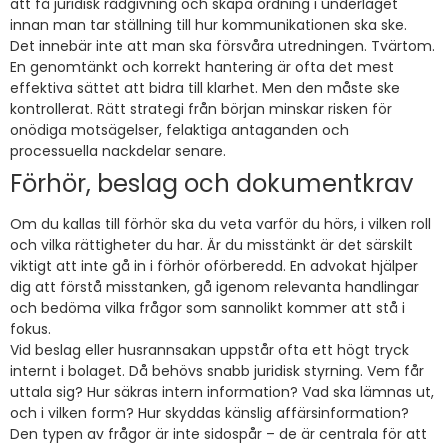
att få juridisk rådgivning och skapa ordning i underlaget
innan man tar ställning till hur kommunikationen ska ske.
Det innebär inte att man ska försvåra utredningen. Tvärtom.
En genomtänkt och korrekt hantering är ofta det mest
effektiva sättet att bidra till klarhet. Men den måste ske
kontrollerat. Rätt strategi från början minskar risken för
onödiga motsägelser, felaktiga antaganden och
processuella nackdelar senare.
Förhör, beslag och dokumentkrav
Om du kallas till förhör ska du veta varför du hörs, i vilken roll
och vilka rättigheter du har. Är du misstänkt är det särskilt
viktigt att inte gå in i förhör oförberedd. En advokat hjälper
dig att förstå misstanken, gå igenom relevanta handlingar
och bedöma vilka frågor som sannolikt kommer att stå i
fokus.
Vid beslag eller husrannsakan uppstår ofta ett högt tryck
internt i bolaget. Då behövs snabb juridisk styrning. Vem får
uttala sig? Hur säkras intern information? Vad ska lämnas ut,
och i vilken form? Hur skyddas känslig affärsinformation?
Den typen av frågor är inte sidospår – de är centrala för att