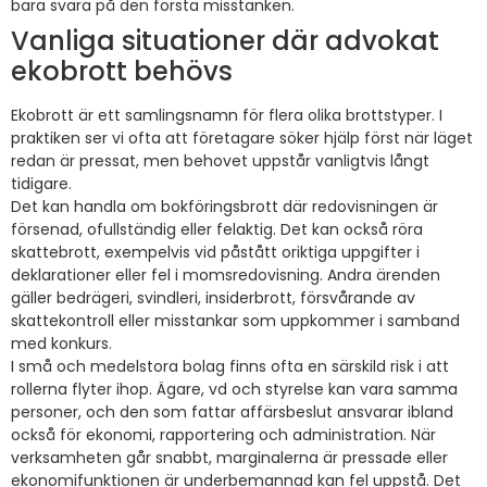
bara svara på den första misstanken.
Vanliga situationer där advokat
ekobrott behövs
Ekobrott är ett samlingsnamn för flera olika brottstyper. I
praktiken ser vi ofta att företagare söker hjälp först när läget
redan är pressat, men behovet uppstår vanligtvis långt
tidigare.
Det kan handla om bokföringsbrott där redovisningen är
försenad, ofullständig eller felaktig. Det kan också röra
skattebrott, exempelvis vid påstått oriktiga uppgifter i
deklarationer eller fel i momsredovisning. Andra ärenden
gäller bedrägeri, svindleri, insiderbrott, försvårande av
skattekontroll eller misstankar som uppkommer i samband
med konkurs.
I små och medelstora bolag finns ofta en särskild risk i att
rollerna flyter ihop. Ägare, vd och styrelse kan vara samma
personer, och den som fattar affärsbeslut ansvarar ibland
också för ekonomi, rapportering och administration. När
verksamheten går snabbt, marginalerna är pressade eller
ekonomifunktionen är underbemannad kan fel uppstå. Det