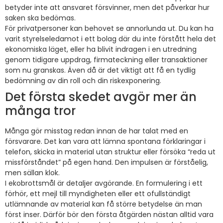
betyder inte att ansvaret försvinner, men det påverkar hur
saken ska bedömas.
För privatpersoner kan behovet se annorlunda ut. Du kan ha
varit styrelseledamot i ett bolag där du inte förstått hela det
ekonomiska läget, eller ha blivit indragen i en utredning
genom tidigare uppdrag, firmateckning eller transaktioner
som nu granskas. Även då är det viktigt att få en tydlig
bedömning av din roll och din riskexponering.
Det första skedet avgör mer än
många tror
Många gör misstag redan innan de har talat med en
försvarare. Det kan vara att lämna spontana förklaringar i
telefon, skicka in material utan struktur eller försöka “reda ut
missförståndet” på egen hand. Den impulsen är förståelig,
men sällan klok.
I ekobrottsmål är detaljer avgörande. En formulering i ett
förhör, ett mejl till myndigheten eller ett ofullständigt
utlämnande av material kan få större betydelse än man
först inser. Därför bör den första åtgärden nästan alltid vara