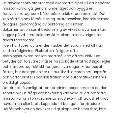
En advokat som arbetar med ekobrott hjälper till att bedöma
misstankarna, gå igenom underlaget och bygga en
försvarsstrategi som håller både juridiskt och praktiskt. Det
kan röra sig om förhör, beslag, husrannsakan, kontakter med
åklagare, genomgång av bokföring och intern
dokumentation samt bedömning av vilket ansvar som kan
läggas på vd, styrelseledamöter, ekonomiansvariga eller
andra företrädare.
I den här typen av ärenden räcker det sällan med allmän
juridisk rådgivning. Ekobrottsmål ligger ofta i
skärningspunkten mellan brottmål och affärsjuridik. Det
betyder att försvaret måste förstå både straffrättsliga regler
och hur företag faktiskt fungerar i vardagen – hur beslut
fattas, hur delegation ser ut, hur likviditetsproblem uppstår
och varför brister i administration inte automatiskt innebär
brottsligt uppsåt.
Det är också vanligt att en utredning börjar smalare än den
senare blir. En fråga om bokföring kan växa till att omfatta
misstankar om försvårande av skattekontroll, trolöshet mot
huvudman eller brott kopplade till bolagets företrädare.
Därför behöver en advokat tidigt skapa en helhetsbild, inte