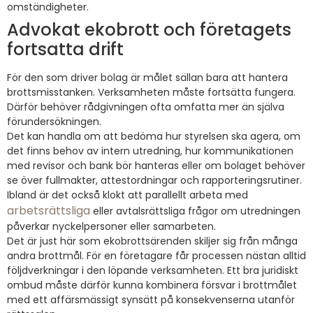
omständigheter.
Advokat ekobrott och företagets
fortsatta drift
För den som driver bolag är målet sällan bara att hantera
brottsmisstanken. Verksamheten måste fortsätta fungera.
Därför behöver rådgivningen ofta omfatta mer än själva
förundersökningen.
Det kan handla om att bedöma hur styrelsen ska agera, om
det finns behov av intern utredning, hur kommunikationen
med revisor och bank bör hanteras eller om bolaget behöver
se över fullmakter, attestordningar och rapporteringsrutiner.
Ibland är det också klokt att parallellt arbeta med
arbetsrättsliga
eller avtalsrättsliga frågor om utredningen
påverkar nyckelpersoner eller samarbeten.
Det är just här som ekobrottsärenden skiljer sig från många
andra brottmål. För en företagare får processen nästan alltid
följdverkningar i den löpande verksamheten. Ett bra juridiskt
ombud måste därför kunna kombinera försvar i brottmålet
med ett affärsmässigt synsätt på konsekvenserna utanför