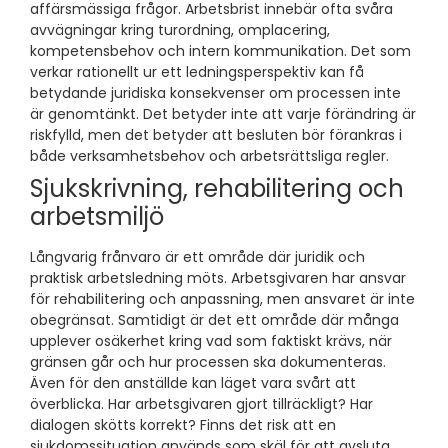
affärsmässiga frågor. Arbetsbrist innebär ofta svåra
avvägningar kring turordning, omplacering,
kompetensbehov och intern kommunikation. Det som
verkar rationellt ur ett ledningsperspektiv kan få
betydande juridiska konsekvenser om processen inte
är genomtänkt. Det betyder inte att varje förändring är
riskfylld, men det betyder att besluten bör förankras i
både verksamhetsbehov och arbetsrättsliga regler.
Sjukskrivning, rehabilitering och
arbetsmiljö
Långvarig frånvaro är ett område där juridik och
praktisk arbetsledning möts. Arbetsgivaren har ansvar
för rehabilitering och anpassning, men ansvaret är inte
obegränsat. Samtidigt är det ett område där många
upplever osäkerhet kring vad som faktiskt krävs, när
gränsen går och hur processen ska dokumenteras.
Även för den anställde kan läget vara svårt att
överblicka. Har arbetsgivaren gjort tillräckligt? Har
dialogen skötts korrekt? Finns det risk att en
sjukdomssituation används som skäl för att avsluta