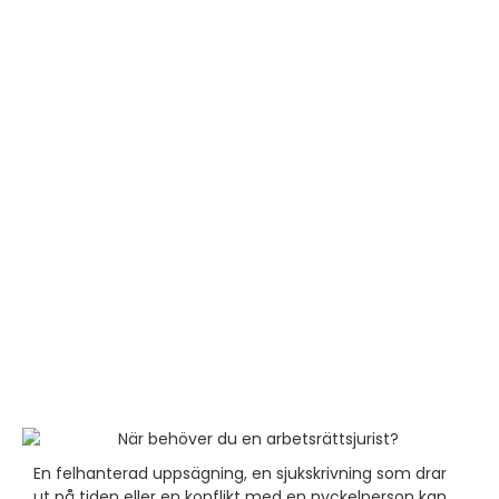
En felhanterad uppsägning, en sjukskrivning som drar
ut på tiden eller en konflikt med en nyckelperson kan