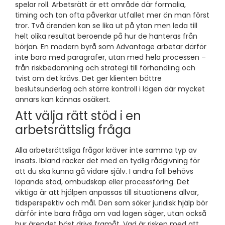
spelar roll. Arbetsrätt är ett område där formalia,
timing och ton ofta påverkar utfallet mer än man först
tror. Två ärenden kan se lika ut på ytan men leda till
helt olika resultat beroende på hur de hanteras från
början. En modern byrå som Advantage arbetar därför
inte bara med paragrafer, utan med hela processen –
från riskbedömning och strategi till förhandling och
tvist om det krävs. Det ger klienten bättre
beslutsunderlag och större kontroll i lägen där mycket
annars kan kännas osäkert.
Att välja rätt stöd i en
arbetsrättslig fråga
Alla arbetsrättsliga frågor kräver inte samma typ av
insats. Ibland räcker det med en tydlig rådgivning för
att du ska kunna gå vidare själv. I andra fall behövs
löpande stöd, ombudskap eller processföring. Det
viktiga är att hjälpen anpassas till situationens allvar,
tidsperspektiv och mål. Den som söker juridisk hjälp bör
därför inte bara fråga om vad lagen säger, utan också
hur ärendet bäst drivs framåt. Vad är risken med att