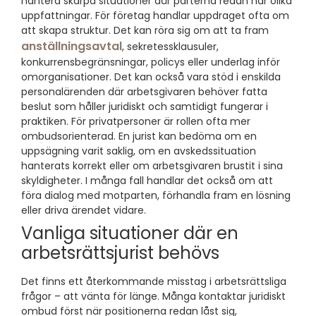
hantera skarpa situationer där parterna redan har olika
uppfattningar. För företag handlar uppdraget ofta om
att skapa struktur. Det kan röra sig om att ta fram
anställningsavtal
, sekretessklausuler,
konkurrensbegränsningar, policys eller underlag inför
omorganisationer. Det kan också vara stöd i enskilda
personalärenden där arbetsgivaren behöver fatta
beslut som håller juridiskt och samtidigt fungerar i
praktiken. För privatpersoner är rollen ofta mer
ombudsorienterad. En jurist kan bedöma om en
uppsägning varit saklig, om en avskedssituation
hanterats korrekt eller om arbetsgivaren brustit i sina
skyldigheter. I många fall handlar det också om att
föra dialog med motparten, förhandla fram en lösning
eller driva ärendet vidare.
Vanliga situationer där en
arbetsrättsjurist behövs
Det finns ett återkommande misstag i arbetsrättsliga
frågor – att vänta för länge. Många kontaktar juridiskt
ombud först när positionerna redan låst sig,