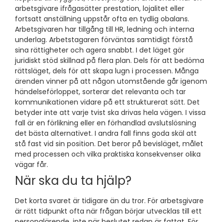
arbetsgivare ifrågasätter prestation, lojalitet eller
fortsatt anställning uppstår ofta en tydlig obalans.
Arbetsgivaren har tillgång till HR, ledning och interna
underlag. Arbetstagaren förväntas samtidigt förstå
sina rättigheter och agera snabbt. I det läget gör
juridiskt stöd skillnad på flera plan. Dels för att bedöma
rättsläget, dels för att skapa lugn i processen. Många
ärenden vinner på att någon utomstående går igenom
händelseförloppet, sorterar det relevanta och tar
kommunikationen vidare på ett strukturerat sätt. Det
betyder inte att varje tvist ska drivas hela vägen. I vissa
fall är en förlikning eller en förhandlad avslutslösning
det bästa alternativet. I andra fall finns goda skäl att
stå fast vid sin position. Det beror på bevisläget, målet
med processen och vilka praktiska konsekvenser olika
vägar får.
När ska du ta hjälp?
Det korta svaret är tidigare än du tror. För arbetsgivare
är rätt tidpunkt ofta när frågan börjar utvecklas till ett
personalärende, inte när beslutet redan är fattat. För