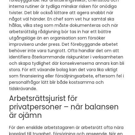
förebyggande. När anställningsvillkor, chefsstöd och
interna rutiner är tydliga minskar risken för onödiga
tvister. Det blir också lättare att agera snabbt när
något väl händer. En chef som vet hur samtal ska
hållas, vilka steg som måste dokumenteras och när
arbetsrättslig rådgivning bör tas in har ett bättre
utgångsläge än en organisation som försöker
improvisera under press. Det förebyggande arbetet
behöver inte vara tungrott. Ofta handlar det om att
identifiera återkommande riskpunkter i verksamheten
och skapa tydlighet där konsekvenserna annars kan bli
stora. För ett växande bolag kan det vara lika viktigt
som finansiering eller försäljningsarbete, eftersom fel i
personalfrågor lätt blir både kostsamma och
tidskrävande.
Arbetsrättsjurist för
privatpersoner – när balansen
är ojämn
För den enskilde arbetstagaren är arbetsrätt ofta nära
kopplad till trygghet, försörjning och anseende. När en