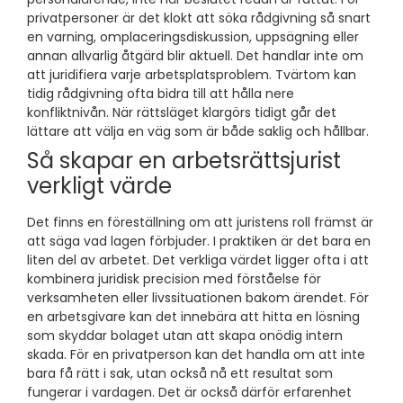
privatpersoner är det klokt att söka rådgivning så snart
en varning, omplaceringsdiskussion, uppsägning eller
annan allvarlig åtgärd blir aktuell. Det handlar inte om
att juridifiera varje arbetsplatsproblem. Tvärtom kan
tidig rådgivning ofta bidra till att hålla nere
konfliktnivån. När rättsläget klargörs tidigt går det
lättare att välja en väg som är både saklig och hållbar.
Så skapar en arbetsrättsjurist
verkligt värde
Det finns en föreställning om att juristens roll främst är
att säga vad lagen förbjuder. I praktiken är det bara en
liten del av arbetet. Det verkliga värdet ligger ofta i att
kombinera juridisk precision med förståelse för
verksamheten eller livssituationen bakom ärendet. För
en arbetsgivare kan det innebära att hitta en lösning
som skyddar bolaget utan att skapa onödig intern
skada. För en privatperson kan det handla om att inte
bara få rätt i sak, utan också nå ett resultat som
fungerar i vardagen. Det är också därför erfarenhet