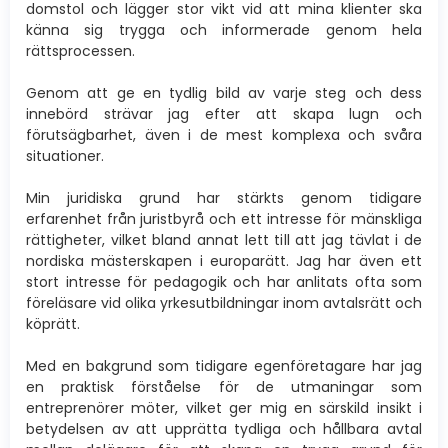
domstol och lägger stor vikt vid att mina klienter ska
känna sig trygga och informerade genom hela
rättsprocessen.
Genom att ge en tydlig bild av varje steg och dess
innebörd strävar jag efter att skapa lugn och
förutsägbarhet, även i de mest komplexa och svåra
situationer.
Min juridiska grund har stärkts genom tidigare
erfarenhet från juristbyrå och ett intresse för mänskliga
rättigheter, vilket bland annat lett till att jag tävlat i de
nordiska mästerskapen i europarätt. Jag har även ett
stort intresse för pedagogik och har anlitats ofta som
föreläsare vid olika yrkesutbildningar inom avtalsrätt och
köprätt.
Med en bakgrund som tidigare egenföretagare har jag
en praktisk förståelse för de utmaningar som
entreprenörer möter, vilket ger mig en särskild insikt i
betydelsen av att upprätta tydliga och hållbara avtal