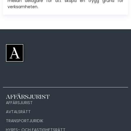
mellan delägare för att skapa en trygg grund för
verksamheten.
AFFÄRSJURIST
AFFÄRSJURIST
AVTALSRÄTT
TRANSPORTJURIDIK
HYRES- OCH FASTIGHETSRÄTT