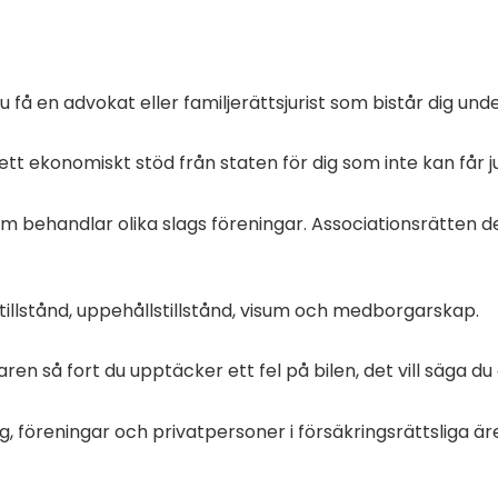
få en advokat eller familjerättsjurist som bistår dig und
ett ekonomiskt stöd från staten för dig som inte kan får ju
m behandlar olika slags föreningar. Associationsrätten d
stillstånd, uppehållstillstånd, visum och medborgarskap.
jaren så fort du upptäcker ett fel på bilen,
det vill säga du
ag
, föreningar
och privatpersoner i försäkringsrättsliga ä