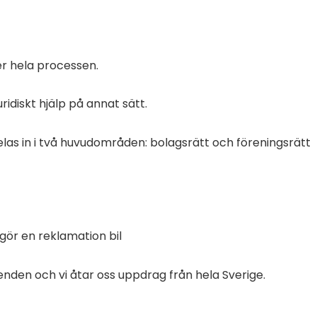
er hela processen.
ridiskt hjälp på annat sätt.
elas in i två huvudområden: bolagsrätt och föreningsrätt
 gör en reklamation bil
renden och
vi
åtar oss uppdrag från hela Sverige.