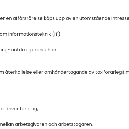
ller en affärsrörelse köps upp av en utomstående intresse
inom informationsteknik (IT)
urang- och krogbranschen.
om återkallelse eller omhändertagande av taxiförarlegiti
er driver företag,
t mellan arbetsgivaren och arbetstagaren.