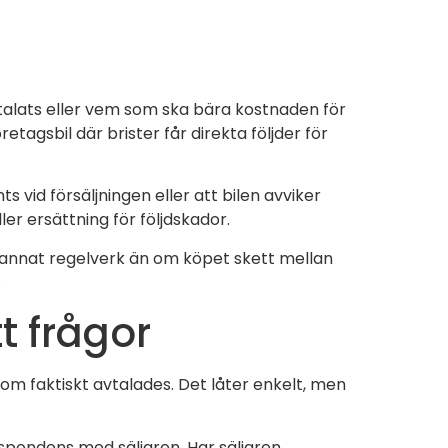
avtalats eller vem som ska bära kostnaden för
retagsbil där brister får direkta följder för
vid försäljningen eller att bilen avviker
ler ersättning för följdskador.
t annat regelverk än om köpet skett mellan
.
t frågor
om faktiskt avtalades. Det låter enkelt, men
respondens med säljaren. Har säljaren