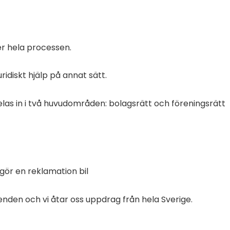
er hela processen.
ridiskt hjälp på annat sätt.
elas in i två huvudområden: bolagsrätt och föreningsrätt
 gör en reklamation bil
renden och
vi
åtar oss uppdrag från hela Sverige.