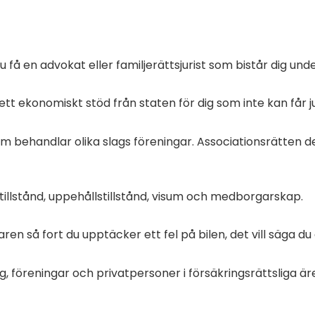
få en advokat eller familjerättsjurist som bistår dig und
ett ekonomiskt stöd från staten för dig som inte kan får ju
m behandlar olika slags föreningar. Associationsrätten d
stillstånd, uppehållstillstånd, visum och medborgarskap.
jaren så fort du upptäcker ett fel på bilen,
det vill säga du
ag
, föreningar
och privatpersoner i försäkringsrättsliga ä