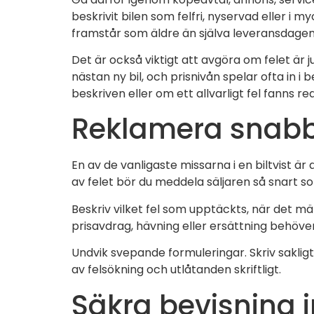
beskrivit bilen som felfri, nyservad eller i 
framstår som äldre än själva leveransdagen
Det är också viktigt att avgöra om felet är jur
nästan ny bil, och prisnivån spelar ofta in 
beskriven eller om ett allvarligt fel fanns re
Reklamera snabbt
En av de vanligaste missarna i en biltvist 
av felet bör du meddela säljaren så snart so
Beskriv vilket fel som upptäckts, när det m
prisavdrag, hävning eller ersättning behöve
Undvik svepande formuleringar. Skriv sakligt 
av felsökning och utlåtanden skriftligt.
Säkra bevisning 