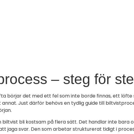
stprocess – steg för st
 Ofta börjar det med ett fel som inte borde finnas, ett löfte
elt annat. Just därför behövs en tydlig guide till biltvist
örjan.
biltvist bli kostsam på flera sätt. Det handlar inte bar
l att jaga svar. Den som arbetar strukturerat tidigt i proc