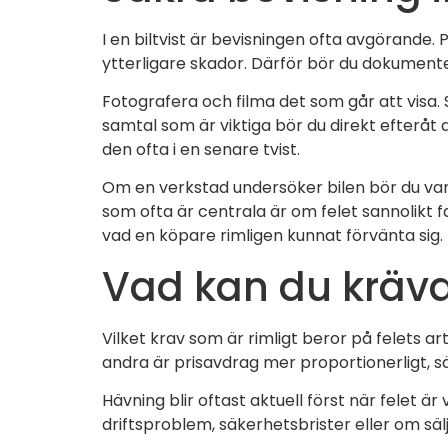
I en biltvist är bevisningen ofta avgörande
ytterligare skador. Därför bör du dokumenter
Fotografera och filma det som går att visa
samtal som är viktiga bör du direkt efteråt
den ofta i en senare tvist.
Om en verkstad undersöker bilen bör du var
som ofta är centrala är om felet sannolikt f
vad en köpare rimligen kunnat förvänta sig.
Vad kan du kräva 
Vilket krav som är rimligt beror på felets ar
andra är prisavdrag mer proportionerligt, s
Hävning blir oftast aktuell först när felet är 
driftsproblem, säkerhetsbrister eller om sälja