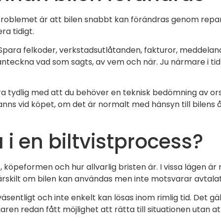
. Problemet är att bilen snabbt kan förändras genom repar
a tidigt.
. Spara felkoder, verkstadsutlåtanden, fakturor, meddela
 anteckna vad som sagts, av vem och när. Ju närmare i ti
a tydlig med att du behöver en teknisk bedömning av orsa
anns vid köpet, om det är normalt med hänsyn till bilens 
i en biltvistprocess?
t, köpeformen och hur allvarlig bristen är. I vissa lägen ä
ärskilt om bilen kan användas men inte motsvarar avtalat
väsentligt och inte enkelt kan lösas inom rimlig tid. Det gäl
ren redan fått möjlighet att rätta till situationen utan at