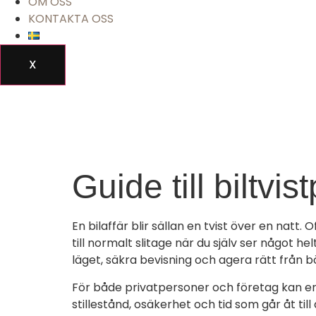
OM OSS
KONTAKTA OSS
X
Guide till biltvi
En bilaffär blir sällan en tvist över en natt.
till normalt slitage när du själv ser något h
läget, säkra bevisning och agera rätt från b
För både privatpersoner och företag kan en 
stillestånd, osäkerhet och tid som går åt til