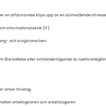
ller en affärsrörelse köps upp av en utomstående intresse
inom informationsteknik (IT)
urang- och krogbranschen.
om återkallelse eller omhändertagande av taxiförarlegiti
er driver företag,
t mellan arbetsgivaren och arbetstagaren.