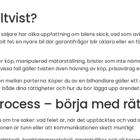
ltvist?
h säljare har olika uppfattning om bilens skick, vad som 
t fel, en nyare bil där garantifrågor blir oklara eller en fö
köp, manipulerad mätarställning, brister som inte nämnts 
 vissa fall gäller tvisten även hävning av köp, prisavdrag el
en mellan parterna. Köper du av en bilhandlare gäller et
 både dina rättigheter och hur du bör lägga upp ärendet
tprocess – börja med rät
 om tre saker: vad felet är, när det upptäcktes och vad s
onen är tunn eller att kommunikationen skett muntligt.
istorik, besiktningsprotokoll, garantivillkor och all kor