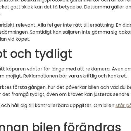
mycket gott skick kan det få betydelse. Detsamma gäller om
.
idiskt relevant. Alla fel ger inte rätt till ersättning. En ä
i bedömningen. Samtidigt kan säljaren inte gömma sig bakom
dan vid köpet.
 och tydligt
är att köparen väntar för länge med att reklamera. Även
m möjligt. Reklamationen bör vara skriftlig och konkret.
ärktes första gången, hur det påverkar bilen och vad du b
r det framgå tydligt, även om kravet kan justeras senar
och håll dig till kontrollerbara uppgifter. Om bilen
står p
innan bilen förändras