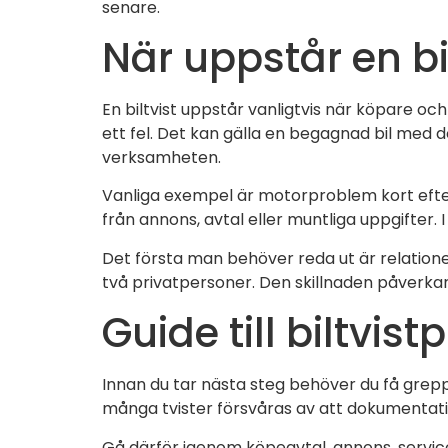
senare.
När uppstår en bi
En biltvist uppstår vanligtvis när köpare oc
ett fel. Det kan gälla en begagnad bil med dol
verksamheten.
Vanliga exempel är motorproblem kort efter 
från annons, avtal eller muntliga uppgifter. I
Det första man behöver reda ut är relation
två privatpersoner. Den skillnaden påverkar
Guide till biltvis
Innan du tar nästa steg behöver du få grepp
många tvister försvåras av att dokumentati
Gå därför igenom köpeavtal, annons, serviceh