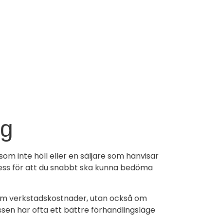
eg
 som inte höll eller en säljare som hänvisar
process för att du snabbt ska kunna bedöma
a om verkstadskostnader, utan också om
essen har ofta ett bättre förhandlingsläge