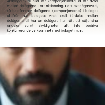
Aktieägaravtal eller ett kompanjonsavtal är ett avtal
mellan delägarna i ett aktiebolag. I ett aktieägaravtal,
så bestämmer delägarna (kompanjonerna) i bolaget
alltifrån hur bolagets vinst skall fördelas mellan
delägarna till hur en delägare har rätt att sälja sina
andelar samt skyldigheter att inte bedriva
konkurrerande verksamhet med bolaget m.m.