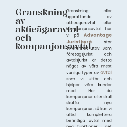
Granskning
Granskning eller
upprättande av
av
aktieägaravtal eller
aktieägaravtal
kompanjonsavtal har
Advantage
och
vi på
Juristbyrå
stor
kompanjonsavtal
erfarenhet utav. Som
företagsjurist och
avtalsjurist är detta
något av våra mest
avtal
vanliga typer av
som vi utför och
hjälper våra kunder
med. Har du
kompanjoner eller skall
skaffa nya
kompanjoner, så kan vi
alltid komplettera
befintliga avtal med
nya funktioner i det