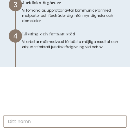
Juridiska åtgärder
Vi förhandlar, upprättar avtal, kommunicerar med
motparter och företräder dig inför myndigheter och
domstolar.
Lösning och fortsatt stöd
Vi arbetar målmedvetet för bästa möjliga resultat och
erbjuder fortsatt juridisk rådgivning vid behov.
PRATA MED EN ADVOKAT I
STOCKHOLM IDAG
Få tydlig juridisk rådgivning inom några minuter.Konfidentiell
konsultation med
en erfaren svensk advokat, utan förpliktelser.