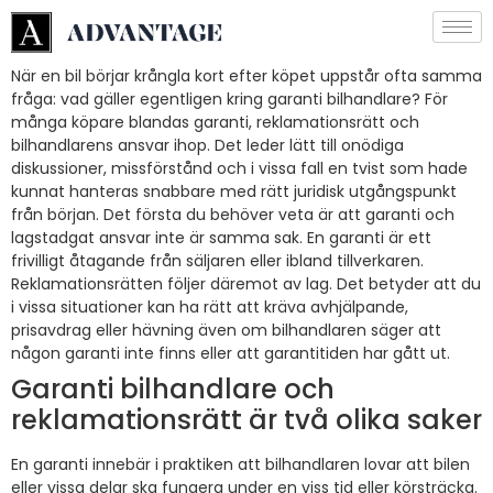
När en bil börjar krångla kort efter köpet uppstår ofta samma
fråga: vad gäller egentligen kring garanti bilhandlare? För
många köpare blandas garanti, reklamationsrätt och
bilhandlarens ansvar ihop. Det leder lätt till onödiga
diskussioner, missförstånd och i vissa fall en tvist som hade
kunnat hanteras snabbare med rätt juridisk utgångspunkt
från början. Det första du behöver veta är att garanti och
lagstadgat ansvar inte är samma sak. En garanti är ett
frivilligt åtagande från säljaren eller ibland tillverkaren.
Reklamationsrätten följer däremot av lag. Det betyder att du
i vissa situationer kan ha rätt att kräva avhjälpande,
prisavdrag eller hävning även om bilhandlaren säger att
någon garanti inte finns eller att garantitiden har gått ut.
Garanti bilhandlare och
reklamationsrätt är två olika saker
En garanti innebär i praktiken att bilhandlaren lovar att bilen
eller vissa delar ska fungera under en viss tid eller körsträcka.