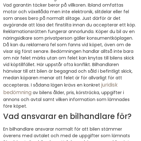
Vad garantin täcker beror på villkoren. Ibland omfattas
motor och växellåda men inte elektronik, slitdelar eller fel
som anses bero på normalt slitage. Just därför är det
avgörande att läsa det finstilta innan du accepterar ett köp.
Reklamationsrätten fungerar annorlunda. Köper du bil av en
näringsidkare som privatperson gäller konsumentköplagen.
Då kan du reklamera fel som fanns vid köpet, även om de
visar sig först senare. Bedömningen handlar alltså inte bara
om när felet märks utan om felet kan knytas till bilens skick
vid köptillfället. Här uppstår ofta konflikt. Bilhandlaren
hänvisar till att bilen är begagnad och såld i befintligt skick,
medan köparen menar att felet är för allvarligt för att
juridisk
accepteras. I sådana lägen krävs en konkret
bedömning
av bilens ålder, pris, körsträcka, uppgifter i
annons och avtal samt vilken information som lämnades
före köpet.
Vad ansvarar en bilhandlare för?
En bilhandlare ansvarar normalt för att bilen stämmer
överens med avtalet och med de uppgifter som lämnats