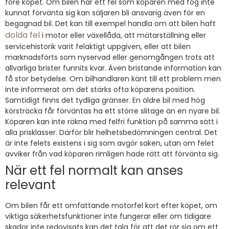
före köpet. Om bilen har ett fel som köparen med fog inte
kunnat förvänta sig kan säljaren bli ansvarig även för en
begagnad bil. Det kan till exempel handla om att bilen haft
dolda fel
i motor eller växellåda, att mätarställning eller
servicehistorik varit felaktigt uppgiven, eller att bilen
marknadsförts som nyservad eller genomgången trots att
allvarliga brister funnits kvar. Även bristande information kan
få stor betydelse. Om bilhandlaren känt till ett problem men
inte informerat om det stärks ofta köparens position.
Samtidigt finns det tydliga gränser. En äldre bil med hög
körsträcka får förväntas ha ett större slitage än en nyare bil.
Köparen kan inte räkna med felfri funktion på samma sätt i
alla prisklasser. Därför blir helhetsbedömningen central. Det
är inte felets existens i sig som avgör saken, utan om felet
avviker från vad köparen rimligen hade rätt att förvänta sig.
När ett fel normalt kan anses
relevant
Om bilen får ett omfattande motorfel kort efter köpet, om
viktiga säkerhetsfunktioner inte fungerar eller om tidigare
skador inte redovisats kan det tala för att det rör sig om ett