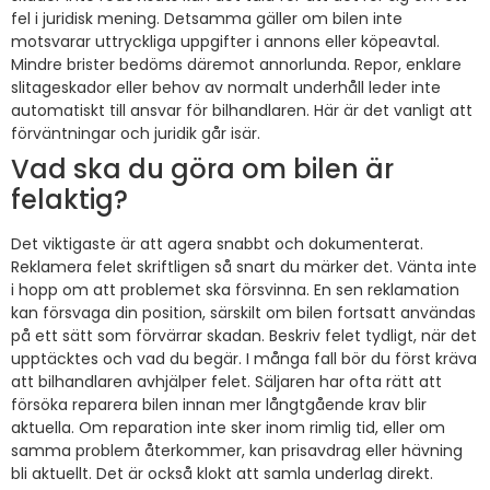
fel i juridisk mening. Detsamma gäller om bilen inte
motsvarar uttryckliga uppgifter i annons eller köpeavtal.
Mindre brister bedöms däremot annorlunda. Repor, enklare
slitageskador eller behov av normalt underhåll leder inte
automatiskt till ansvar för bilhandlaren. Här är det vanligt att
förväntningar och juridik går isär.
Vad ska du göra om bilen är
felaktig?
Det viktigaste är att agera snabbt och dokumenterat.
Reklamera felet skriftligen så snart du märker det. Vänta inte
i hopp om att problemet ska försvinna. En sen reklamation
kan försvaga din position, särskilt om bilen fortsatt användas
på ett sätt som förvärrar skadan. Beskriv felet tydligt, när det
upptäcktes och vad du begär. I många fall bör du först kräva
att bilhandlaren avhjälper felet. Säljaren har ofta rätt att
försöka reparera bilen innan mer långtgående krav blir
aktuella. Om reparation inte sker inom rimlig tid, eller om
samma problem återkommer, kan prisavdrag eller hävning
bli aktuellt. Det är också klokt att samla underlag direkt.