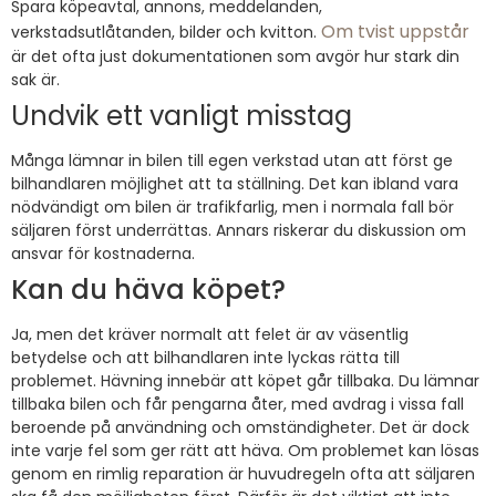
Spara köpeavtal, annons, meddelanden,
Om tvist uppstår
verkstadsutlåtanden, bilder och kvitton.
är det ofta just dokumentationen som avgör hur stark din
sak är.
Undvik ett vanligt misstag
Många lämnar in bilen till egen verkstad utan att först ge
bilhandlaren möjlighet att ta ställning. Det kan ibland vara
nödvändigt om bilen är trafikfarlig, men i normala fall bör
säljaren först underrättas. Annars riskerar du diskussion om
ansvar för kostnaderna.
Kan du häva köpet?
Ja, men det kräver normalt att felet är av väsentlig
betydelse och att bilhandlaren inte lyckas rätta till
problemet. Hävning innebär att köpet går tillbaka. Du lämnar
tillbaka bilen och får pengarna åter, med avdrag i vissa fall
beroende på användning och omständigheter. Det är dock
inte varje fel som ger rätt att häva. Om problemet kan lösas
genom en rimlig reparation är huvudregeln ofta att säljaren