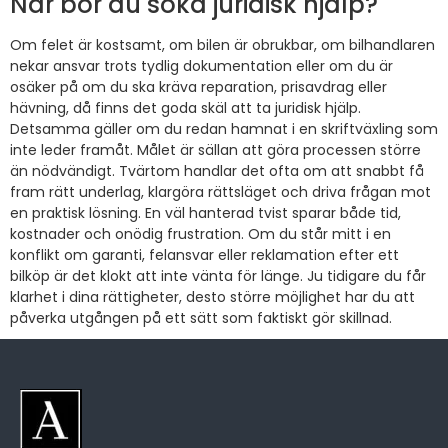
När bör du söka juridisk hjälp?
Om felet är kostsamt, om bilen är obrukbar, om bilhandlaren
nekar ansvar trots tydlig dokumentation eller om du är
osäker på om du ska kräva reparation, prisavdrag eller
hävning, då finns det goda skäl att ta juridisk hjälp.
Detsamma gäller om du redan hamnat i en skriftväxling som
inte leder framåt. Målet är sällan att göra processen större
än nödvändigt. Tvärtom handlar det ofta om att snabbt få
fram rätt underlag, klargöra rättsläget och driva frågan mot
en praktisk lösning. En väl hanterad tvist sparar både tid,
kostnader och onödig frustration. Om du står mitt i en
konflikt om garanti, felansvar eller reklamation efter ett
bilköp är det klokt att inte vänta för länge. Ju tidigare du får
klarhet i dina rättigheter, desto större möjlighet har du att
påverka utgången på ett sätt som faktiskt gör skillnad.