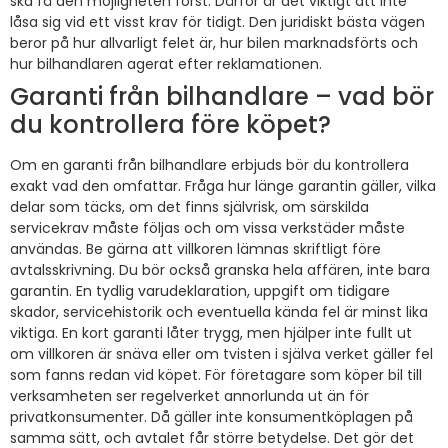
ska få den möjligheten först. Därför är det viktigt att inte
låsa sig vid ett visst krav för tidigt. Den juridiskt bästa vägen
beror på hur allvarligt felet är, hur bilen marknadsförts och
hur bilhandlaren agerat efter reklamationen.
Garanti från bilhandlare – vad bör
du kontrollera före köpet?
Om en garanti från bilhandlare erbjuds bör du kontrollera
exakt vad den omfattar. Fråga hur länge garantin gäller, vilka
delar som täcks, om det finns självrisk, om särskilda
servicekrav måste följas och om vissa verkstäder måste
användas. Be gärna att villkoren lämnas skriftligt före
avtalsskrivning. Du bör också granska hela affären, inte bara
garantin. En tydlig varudeklaration, uppgift om tidigare
skador, servicehistorik och eventuella kända fel är minst lika
viktiga. En kort garanti låter trygg, men hjälper inte fullt ut
om villkoren är snäva eller om tvisten i själva verket gäller fel
som fanns redan vid köpet. För företagare som köper bil till
verksamheten ser regelverket annorlunda ut än för
privatkonsumenter. Då gäller inte konsumentköplagen på
samma sätt, och avtalet får större betydelse. Det gör det