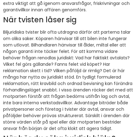
extra viktigt att gå igenom ansvarsfrågor, friskrivningar och
garantivillkor innan affären genomförs.
När tvisten låser sig
Biljuridiska tvister blir ofta utdragna därför att parterna talar
om olika saker. Köparen hänvisar till att bilen inte fungerar
som utlovat. Bilhandlaren hänvisar till ålder, miltal eller att
någon garanti inte täcker felet. För att komma vidare
behöver frågan renodlas juridiskt: Vad har faktiskt avtalats?
Vilket fel görs gällande? Fanns felet vid köpet? Har
reklamation skett i tid? Vilken påföljd är rimlig? Det är här
många har nytta av juridiskt stöd. En tydligt formulerad
reklamation, rätt kravbild och ordnad bevisning kan förändra
förhandlingsläget snabbt. I vissa ärenden räcker det med att
motparten förstår att frågan bedöms utifrån lag och avtal,
inte bara interna verkstadsvillkor. Advantage biträder både
privatpersoner och företag i tvister där avtal, ansvar och
påföljder behöver prövas strukturerat. Särskilt i ärenden där
större värden står på spel eller där motparten bestrider
ansvar från början är det ofta klokt att agera tidigt.