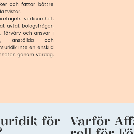
ker och fattar bättre
a tvister.
företagets verksamhet,
t avtal, bolagsfrågor,
r, förvärv och ansvar i
r, anställda och
uridik inte en enskild
amheten genom vardag,
uridik för
Varför Aff
?
roll för F