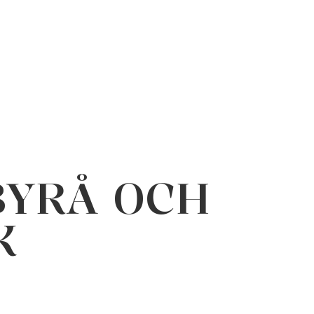
BYRÅ OCH
K