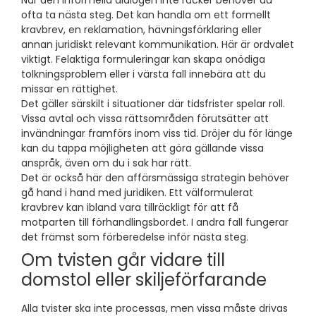
ofta ta nästa steg. Det kan handla om ett formellt
kravbrev, en reklamation, hävningsförklaring eller
annan juridiskt relevant kommunikation. Här är ordvalet
viktigt. Felaktiga formuleringar kan skapa onödiga
tolkningsproblem eller i värsta fall innebära att du
missar en rättighet.
Det gäller särskilt i situationer där tidsfrister spelar roll.
Vissa avtal och vissa rättsområden förutsätter att
invändningar framförs inom viss tid. Dröjer du för länge
kan du tappa möjligheten att göra gällande vissa
anspråk, även om du i sak har rätt.
Det är också här den affärsmässiga strategin behöver
gå hand i hand med juridiken. Ett välformulerat
kravbrev kan ibland vara tillräckligt för att få
motparten till förhandlingsbordet. I andra fall fungerar
det främst som förberedelse inför nästa steg.
Om tvisten går vidare till
domstol eller skiljeförfarande
Alla tvister ska inte processas, men vissa måste drivas