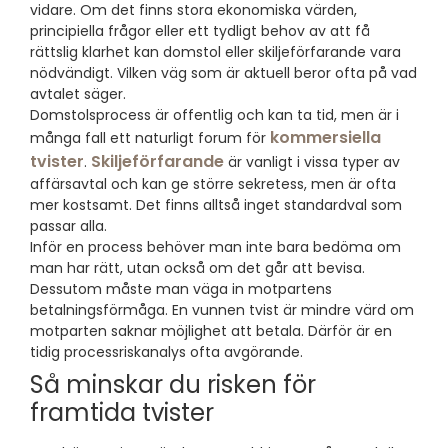
vidare. Om det finns stora ekonomiska värden,
principiella frågor eller ett tydligt behov av att få
rättslig klarhet kan domstol eller skiljeförfarande vara
nödvändigt. Vilken väg som är aktuell beror ofta på vad
avtalet säger.
Domstolsprocess är offentlig och kan ta tid, men är i
kommersiella
många fall ett naturligt forum för
tvister
Skiljeförfarande
.
är vanligt i vissa typer av
affärsavtal och kan ge större sekretess, men är ofta
mer kostsamt. Det finns alltså inget standardval som
passar alla.
Inför en process behöver man inte bara bedöma om
man har rätt, utan också om det går att bevisa.
Dessutom måste man väga in motpartens
betalningsförmåga. En vunnen tvist är mindre värd om
motparten saknar möjlighet att betala. Därför är en
tidig processriskanalys ofta avgörande.
Så minskar du risken för
framtida tvister