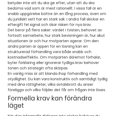
betyder inte att du ska ge efter, utan att du ska
bedöma vad som är mest rationellt. I vissa fall är en
snabb uppgörelse bättre än en lång process, även om
du juridiskt sett har en stark sak. I andra fall skickar en
eftergift fel signal och ökar risken för nya krav.
Det beror på flera saker: värdet i tvisten, behovet av
fortsatt samarbete, hur stark bevisningen är, hur akut
situationen är och hur motparten agerar. Om den
andra parten är öppen för en lösning kan en
strukturerad förhandling vara både snabb och
kostnadseffektiv. Om motparten däremot förhalar,
byter förklaring eller ignorerar tydliga krav behöver
tonen och strategin ofta skärpas.
En vanlig miss är att blanda ihop förhandling med
otydlighet. Du kan vara konstruktiv och samtidigt tydlig
med dina rättigheter, vilka avtalsbrott du anser
föreligga och vilka följder det får om frågan inte löses.
Formella krav kan förändra
läget
När den informella dialogen inte räcker behöver du