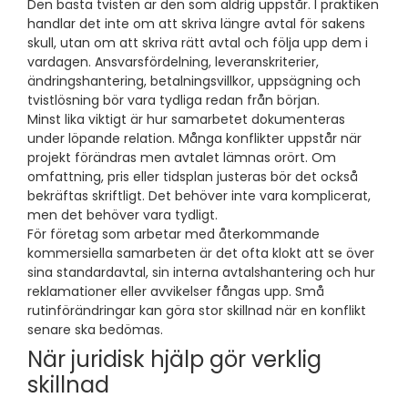
Den bästa tvisten är den som aldrig uppstår. I praktiken
handlar det inte om att skriva längre avtal för sakens
skull, utan om att skriva rätt avtal och följa upp dem i
vardagen. Ansvarsfördelning, leveranskriterier,
ändringshantering, betalningsvillkor, uppsägning och
tvistlösning bör vara tydliga redan från början.
Minst lika viktigt är hur samarbetet dokumenteras
under löpande relation. Många konflikter uppstår när
projekt förändras men avtalet lämnas orört. Om
omfattning, pris eller tidsplan justeras bör det också
bekräftas skriftligt. Det behöver inte vara komplicerat,
men det behöver vara tydligt.
För företag som arbetar med återkommande
kommersiella samarbeten är det ofta klokt att se över
sina standardavtal, sin interna avtalshantering och hur
reklamationer eller avvikelser fångas upp. Små
rutinförändringar kan göra stor skillnad när en konflikt
senare ska bedömas.
När juridisk hjälp gör verklig
skillnad