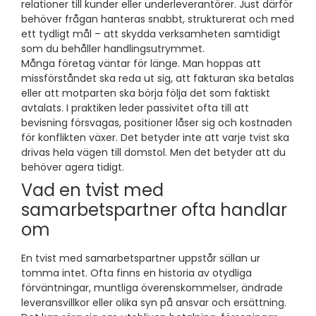
relationer till kunder eller underleverantörer. Just därför
behöver frågan hanteras snabbt, strukturerat och med
ett tydligt mål – att skydda verksamheten samtidigt
som du behåller handlingsutrymmet.
Många företag väntar för länge. Man hoppas att
missförståndet ska reda ut sig, att fakturan ska betalas
eller att motparten ska börja följa det som faktiskt
avtalats. I praktiken leder passivitet ofta till att
bevisning försvagas, positioner låser sig och kostnaden
för konflikten växer. Det betyder inte att varje tvist ska
drivas hela vägen till domstol. Men det betyder att du
behöver agera tidigt.
Vad en tvist med
samarbetspartner ofta handlar
om
En tvist med samarbetspartner uppstår sällan ur
tomma intet. Ofta finns en historia av otydliga
förväntningar, muntliga överenskommelser, ändrade
leveransvillkor eller olika syn på ansvar och ersättning.