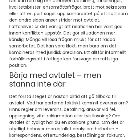
Det kan röra sig om utebliven betalning, förseningar,
kvalitetsbrister, ensamrättsfrågor, brott mot sekretess
eller att en part säger upp samarbetet på ett sätt som
den andra sidan anser strider mot avtalet.
I affärslivet är det vanligt att relationen har varit god
innan konflikten uppstår. Det gör situationen mer
känslig. Många vill lösa frågan mjukt för att rädda
samarbetet. Det kan vara klokt, men bara om det
kombineras med juridisk precision. Ett alltför informellt
förhållningssätt i fel läge kan försvaga din rättsliga
position.
Börja med avtalet – men
stanna inte där
Det första steget är nästan alltid att gå tillbaka till
avtalet. Vad har parterna faktiskt kommit överens om?
Finns regler om leverans, betalning, ansvar vid fel,
uppsägning, vite, reklamation eller tvistlösning? Om
avtalet är tydligt har du en starkare grund. Om det är
otydligt behöver man istället analysera helheten –
korrespondens, offertunderlag, beställningar, fakturor,