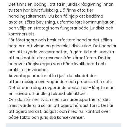
Det finns en poäng i att ta in juridisk rådgivning innan
tvisten har blivit fullskalig. Då finns ofta fler
handlingsalternativ. Du kan få hjälp att bedöma
avtalet, säkra bevisning, utforma rätt kommunikation
och välja en strategi som fungerar både juridiskt och
kommersiellt.
För företagare och beslutsfattare handlar det sällan
bara om att vinna en principiell diskussion. Det handlar
om att skydda verksamheten, frigöra tid och undvika
att en konflikt drar resurser från kärnaffären. Därför
behöver rådgivningen vara både kvalificerad och
praktiskt användbar.
Advantage arbetar ofta i just det skedet där
affärsmässiga överväganden och processrätt möts.
Det är där många avgörande beslut tas – långt innan
en huvudförhandling faktiskt blir aktuell.
Om du står i en tvist med samarbetspartner är det
mest värdefulla sällan att agera hårdast först. Det är
att agera klarast, tidigast och med full kontroll över
både fakta och juridiska konsekvenser.