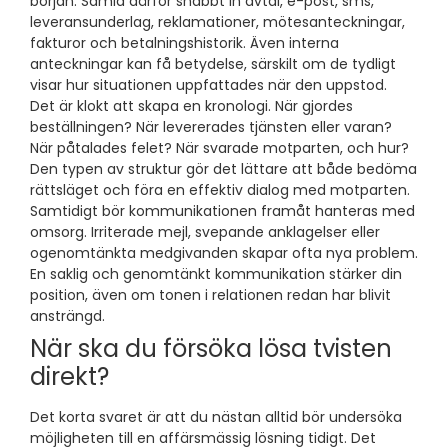
början. Samla därför snabbt in avtal, e-post, sms,
leveransunderlag, reklamationer, mötesanteckningar,
fakturor och betalningshistorik. Även interna
anteckningar kan få betydelse, särskilt om de tydligt
visar hur situationen uppfattades när den uppstod.
Det är klokt att skapa en kronologi. När gjordes
beställningen? När levererades tjänsten eller varan?
När påtalades felet? När svarade motparten, och hur?
Den typen av struktur gör det lättare att både bedöma
rättsläget och föra en effektiv dialog med motparten.
Samtidigt bör kommunikationen framåt hanteras med
omsorg. Irriterade mejl, svepande anklagelser eller
ogenomtänkta medgivanden skapar ofta nya problem.
En saklig och genomtänkt kommunikation stärker din
position, även om tonen i relationen redan har blivit
ansträngd.
När ska du försöka lösa tvisten
direkt?
Det korta svaret är att du nästan alltid bör undersöka
möjligheten till en affärsmässig lösning tidigt. Det