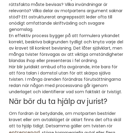
rättsfakta måste bevisas? Vilka invändningar är
relevanta? Vilka delar av motpartens argument saknar
stöd? Ett ostrukturerat angreppssätt leder ofta till
onödigt omfattande skriftväxling och svagare
genomslag.
En effektiv process bygger på att formulera yrkandet
korrekt, beskriva bakgrunden tydligt och knyta varje del
av kravet till konkret bevisning. Det låter självklart, men
många tvister försvagas av att viktiga omständigheter
blandas ihop eller presenteras i fel ordning.
Här blir juridiskt ombud ofta avgörande, inte bara för
att föra talan i domstol utan för att skärpa själva
tvisten. I många ärenden förändras förutsättningarna
redan när någon med processvana går igenom
underlaget och identifierar vad som faktiskt är tvistigt.
När bör du ta hjälp av jurist?
Om fordran är betydande, om motparten bestrider
kravet eller om avtalsläget är oklart finns det ofta skäl
att ta hjälp tidigt. Detsamma gäller om tvisten rör
entreprenad
, större kommersiella avtal eller flera