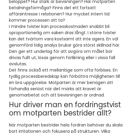
beloppet? Hur stark är bevisningen? Har motparten
betalningsförmåga? Finns det ett fortsatt
affärsintresse i relationen? Hur mycket intern tid
kommer processen att ta?
I mindre tvister kan processkostnaden snabbt bli
oproportionerlig om saken dras långt. I större tvister
kan det tvärtom vara kostsamt att inte agera. En väl
genomförd tidig analys brukar göra störst skillnad här.
Den ger ett underlag för att avgöra om målet bör
drivas fullt ut, lösas genom förlikning eller i vissa fall
avslutas.
Det finns också ett mellanläge som ofta förbises. En
tydlig processberedskap kan förbättra möjligheten till
en bra uppgörelse. Motparten är mer benägen att
förhandla seriöst när det märks att kravet är
genomarbetat och att bevisningen är ordnad.
Hur driver man en fordringstvist
om motparten bestrider allt?
När motparten bestrider hela fordran behöver du skala
bort irritationen och fokusera på strukturen. Vilka