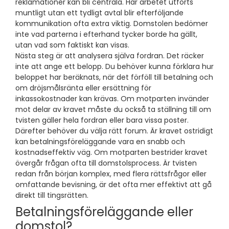
reklamationer kan bli centrala. Har arbetet utförts
muntligt utan ett tydligt avtal blir efterföljande
kommunikation ofta extra viktig. Domstolen bedömer
inte vad parterna i efterhand tycker borde ha gällt,
utan vad som faktiskt kan visas.
Nästa steg är att analysera själva fordran. Det räcker
inte att ange ett belopp. Du behöver kunna förklara hur
beloppet har beräknats, när det förföll till betalning och
om dröjsmålsränta eller ersättning för
inkassokostnader kan krävas. Om motparten invänder
mot delar av kravet måste du också ta ställning till om
tvisten gäller hela fordran eller bara vissa poster.
Därefter behöver du välja rätt forum. Är kravet ostridigt
kan betalningsföreläggande vara en snabb och
kostnadseffektiv väg. Om motparten bestrider kravet
övergår frågan ofta till domstolsprocess. Är tvisten
redan från början komplex, med flera rättsfrågor eller
omfattande bevisning, är det ofta mer effektivt att gå
direkt till tingsrätten.
Betalningsföreläggande eller
domstol?