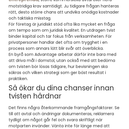
motstridiga krav samtidigt. Ju tidigare frågan hanteras
rätt, desto större chans att undvika onödiga kostnader
och taktiska misstag.
För företag är juridiskt stöd ofta lika mycket en fråga
om tempo som om juridisk kvalitet. En utdragen tvist
binder kapital och tar fokus från verksamheten. För
privatpersoner handlar det ofta om trygghet i en
process som annars lätt blir svår att överblicka.
En byrå som Advantage arbetar därför inte bara med
att driva mål i domstol, utan också med att bedöma
om tvisten bör lösas tidigare, hur bevisningen ska
säkras och vilken strategi som ger bäst resultat i
praktiken.
Så ökar du dina chanser innan
tvisten hårdnar
Det finns några återkommande framgångsfaktorer. Se
till att avtal och ändringar dokumenteras, reklamera
tydligt om något går fel och svara skriftligt när
motparten invänder. Vänta inte för länge med att