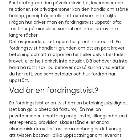
För företag kan den påverka likviditet, leveranser och
relationer. För privatpersoner kan den handla om större
belopp, principfrågor eller ett avtal som inte följts.
Frågan hur driver man en fordringstvist uppstår ofta
först när påminnelser, samtal och inkassokrav inte
längre räcker.
Det avgörande är att agera tidigt och metodiskt. En
fordringstvist handlar i grunden om att en part kräver
betalning och att motparten helt eller delvis bestrider
kravet, eller helt enkelt inte betalar. Då behöver du inte
bara ha rätt i sak. Du behöver också kunna visa varför
du har rätt, vad som avtalats och hur fordran har
uppstått.
Vad är en fordringstvist?
En fordringstvist är en tvist om en betalningsskyldighet.
Det kan gälla obetalda fakturor, lån mellan
privatpersoner, ersättning enligt avtal, tilläggsarbeten i
entreprenad, provision, skadestånd eller andra
ekonomiska krav. I affärssammanhang är det vanligt
att tvisten bottnar i olika uppfattningar om leverans,