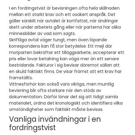
I en fordringstvist är bevisningen ofta hela skillnaden
mellan ett starkt krav och ett osäkert anspråk. Det
gäller särskilt när avtalet är kortfattat, när ändringar
skett under arbetets gång eller när parterna har olika
minnesbilder av vad som sagts.
Skriftliga avtal väger tungt, men även löpande
korrespondens kan få stor betydelse. Ett mejl där
motparten bekräftar ett tilläggsarbete, accepterar ett
pris eller lovar betalning kan väga mer än ett senare
bestridande. Fakturor i sig bevisar däremot sällan att
en skuld faktiskt finns. De visar främst att ett krav har
framställts.
Vittnesförhör kan också vara viktiga, men muntlig
bevisning blir ofta starkare när den stöds av
dokumentation. Därför lönar det sig att tidigt samla
materialet, ordna det kronologiskt och identifiera vilka
omständigheter som faktiskt måste bevisas.
Vanliga invändningar i en
fordringstvist