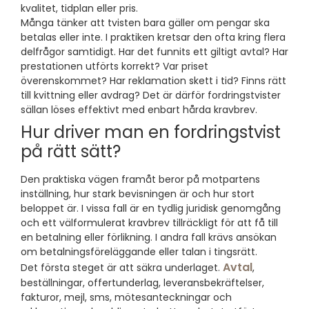
kvalitet, tidplan eller pris.
Många tänker att tvisten bara gäller om pengar ska
betalas eller inte. I praktiken kretsar den ofta kring flera
delfrågor samtidigt. Har det funnits ett giltigt avtal? Har
prestationen utförts korrekt? Var priset
överenskommet? Har reklamation skett i tid? Finns rätt
till kvittning eller avdrag? Det är därför fordringstvister
sällan löses effektivt med enbart hårda kravbrev.
Hur driver man en fordringstvist
på rätt sätt?
Den praktiska vägen framåt beror på motpartens
inställning, hur stark bevisningen är och hur stort
beloppet är. I vissa fall är en tydlig juridisk genomgång
och ett välformulerat kravbrev tillräckligt för att få till
en betalning eller förlikning. I andra fall krävs ansökan
om betalningsföreläggande eller talan i tingsrätt.
Avtal
Det första steget är att säkra underlaget.
,
beställningar, offertunderlag, leveransbekräftelser,
fakturor, mejl, sms, mötesanteckningar och