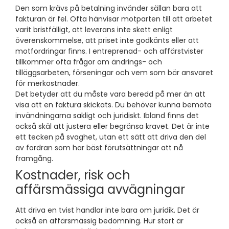
Den som krävs på betalning invänder sällan bara att
fakturan är fel. Ofta hänvisar motparten till att arbetet
varit bristfälligt, att leverans inte skett enligt
överenskommelse, att priset inte godkänts eller att
motfordringar finns. I entreprenad- och affärstvister
tillkommer ofta frågor om ändrings- och
tilläggsarbeten, förseningar och vem som bär ansvaret
för merkostnader.
Det betyder att du måste vara beredd på mer än att
visa att en faktura skickats. Du behöver kunna bemöta
invändningarna sakligt och juridiskt. Ibland finns det
också skäl att justera eller begränsa kravet. Det är inte
ett tecken på svaghet, utan ett sätt att driva den del
av fordran som har bäst förutsättningar att nå
framgång.
Kostnader, risk och
affärsmässiga avvägningar
Att driva en tvist handlar inte bara om juridik. Det är
också en affärsmässig bedömning. Hur stort är