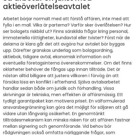
aktieöverlåtelseavtalet
Arbetet börjar normalt med att förstå affären, inte med att
fylla i en mall. Vilka är parterna? Varför sker överlåtelsen? Hur
ser bolagets riskbild ut? Finns särskilda frågor kring personal,
immateriella rättigheter, kundavtal eller tvister? Först när de
delarna är klara går det att avgöra hur avtalet bör byggas
upp. Därefter granskas underlag som bolagsordning,
aktiebok, tidigare avtal, ekonomisk information och
eventuella företagsinterna överenskommelser. Om det finns
oklarheter behöver de fångas upp innan tillträde. Det är
nästan alltid billigare att justera villkoren i förväg än att
försöka lösa en konflikt i efterhand. Själva avtalsarbetet
handlar sedan både om juridik och förhandling. Vissa
skrivningar är tekniska, men effekten är affärsmässig. Ett
tydligt garantipaket kan motivera priset. En välformulerad
ansvarsbegränsning kan göra det möjligt för säljaren att gå
vidare utan långvarig osäkerhet. En genomtänkt
tillträdesmekanism kan minska risken för att affären fastnar
mellan signering och genomförande. Vid behov bör
rådgivningen också omfatta närliggande frågor, som