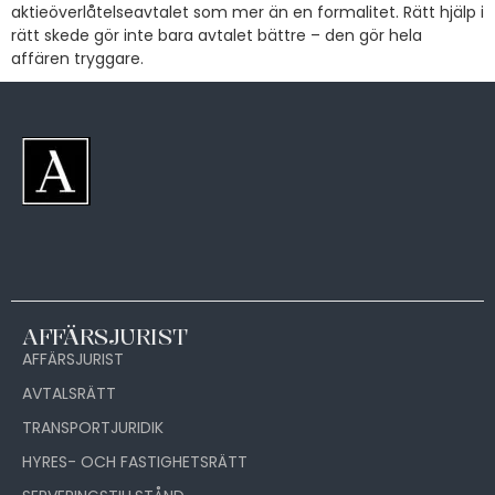
aktieöverlåtelseavtalet som mer än en formalitet. Rätt hjälp i
rätt skede gör inte bara avtalet bättre – den gör hela
affären tryggare.
AFFÄRSJURIST
AFFÄRSJURIST
AVTALSRÄTT
TRANSPORTJURIDIK
HYRES- OCH FASTIGHETSRÄTT