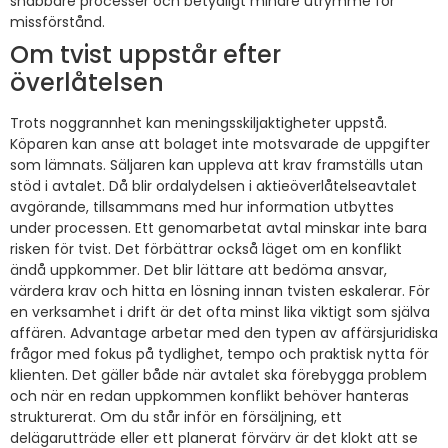
snabbare processer och betydligt mindre utrymme för
missförstånd.
Om tvist uppstår efter
överlåtelsen
Trots noggrannhet kan meningsskiljaktigheter uppstå.
Köparen kan anse att bolaget inte motsvarade de uppgifter
som lämnats. Säljaren kan uppleva att krav framställs utan
stöd i avtalet. Då blir ordalydelsen i aktieöverlåtelseavtalet
avgörande, tillsammans med hur information utbyttes
under processen. Ett genomarbetat avtal minskar inte bara
risken för tvist. Det förbättrar också läget om en konflikt
ändå uppkommer. Det blir lättare att bedöma ansvar,
värdera krav och hitta en lösning innan tvisten eskalerar. För
en verksamhet i drift är det ofta minst lika viktigt som själva
affären. Advantage arbetar med den typen av affärsjuridiska
frågor med fokus på tydlighet, tempo och praktisk nytta för
klienten. Det gäller både när avtalet ska förebygga problem
och när en redan uppkommen konflikt behöver hanteras
strukturerat. Om du står inför en försäljning, ett
delägarutträde eller ett planerat förvärv är det klokt att se