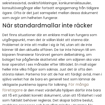
sekretessavtal, avsiktsförklaringar, konkurrensklausuler,
konsultövergångar eller fortsatt engagemang från tidigare
ägare. Ofta är det just samspelet mellan dessa dokument
som avgör om helheten fungerar.
När standardmallar inte räcker
Det finns situationer där en enklare mall kan fungera som
utgångspunkt, men det är sällan klokt att stanna där.
Problemet är inte att mallar i sig är fel, utan att de inte
känner till den aktuella affären. De tar inte hänsyn till om
köparen finansierar förvärvet genom delbetalning, om
bolaget har pågående skattetvist eller om säljaren ska vara
kvar operativt i sex månader efter tillträdet. En mall säger
heller inte vilka frågor som saknas. Just det är ofta den
största risken. Parterna tror att de har ett färdigt avtal, men i
själva verket har de bara en generell text som lämnar de
För många
viktigaste punkterna öppna för tolkning.
företagare
är den mest värdefulla hjälpen därför inte bara
att få ett juridiskt korrekt dokument, utan att få klarhet i vad
som faktiskt behöver regleras. Det skapar bättre beslut,