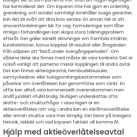
bolaget ser ut som parterna tror, utan att någon egentligen
har kontrollerat det. Om köparen inte har gjort en ordentlig
granskning, och avtalet samtidigt innehåller svaga garantier,
kan det bli svårt att rikta krav senare. En annan risk är att
ansvarsfördelningen blir för vag. Formuleringar som låter
rimliga i förhandlingen kan skapa stora tolkningsproblem
efteråt. Det gäller särskilt skrivningar om framtida intäkter,
kundrelationer, bonus kopplad till resultat eller åtaganden
från säljaren att “bistå under övergångsperioden”. Om
sådana delar ska finnas med måste de vara konkreta. Det är
också vanligt att parterna missar kopplingen till andra avtal.
Det kan finnas aktieägaravtal, hembudsklausuler,
samtyckeskrav eller bolagsordningsbestämmelser som
påverkar om överlåtelsen kan genomföras som tänkt. En
affär kan alltså vara kommersiellt överenskommen men
ändå juridiskt ofullständig. Slutligen underskattas ofta
skatte- och strukturfrågor. I vissa lägen är en
aktieöverlåtelse rätt väg. I andra kan en inkråmsöverlåtelse
eller annan struktur vara mer lämplig. Det beror på bolagets
historik, riskbild och vad köparen faktiskt vill komma åt.
Hjälp med aktieöverlåtelseavtal