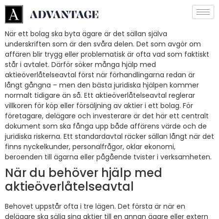
När ett bolag ska byta ägare är det sällan själva
underskriften som är den svåra delen. Det som avgör om
affären blir trygg eller problematisk är ofta vad som faktiskt
står i avtalet. Därför söker många hjälp med
aktieöverlåtelseavtal först när förhandlingarna redan är
långt gångna – men den bästa juridiska hjälpen kommer
normalt tidigare än så. Ett aktieöverlåtelseavtal reglerar
villkoren för köp eller försäljning av aktier i ett bolag. För
företagare, delägare och investerare är det här ett centralt
dokument som ska fånga upp både affärens värde och de
juridiska riskerna. Ett standardavtal räcker sällan långt när det
finns nyckelkunder, personalfrågor, oklar ekonomi,
beroenden till ägarna eller pågående tvister i verksamheten.
När du behöver hjälp med
aktieöverlåtelseavtal
Behovet uppstår ofta i tre lägen. Det första är när en
delägare ska sälja sina aktier till en annan ägare eller extern