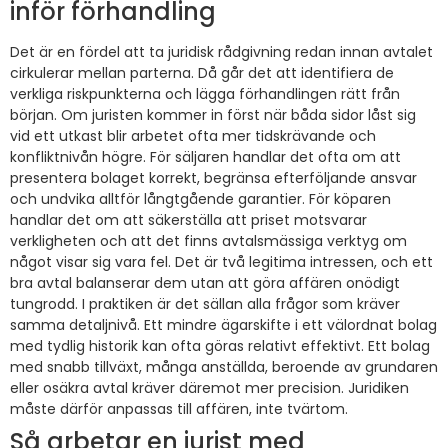
inför förhandling
Det är en fördel att ta juridisk rådgivning redan innan avtalet
cirkulerar mellan parterna. Då går det att identifiera de
verkliga riskpunkterna och lägga förhandlingen rätt från
början. Om juristen kommer in först när båda sidor låst sig
vid ett utkast blir arbetet ofta mer tidskrävande och
konfliktnivån högre. För säljaren handlar det ofta om att
presentera bolaget korrekt, begränsa efterföljande ansvar
och undvika alltför långtgående garantier. För köparen
handlar det om att säkerställa att priset motsvarar
verkligheten och att det finns avtalsmässiga verktyg om
något visar sig vara fel. Det är två legitima intressen, och ett
bra avtal balanserar dem utan att göra affären onödigt
tungrodd. I praktiken är det sällan alla frågor som kräver
samma detaljnivå. Ett mindre ägarskifte i ett välordnat bolag
med tydlig historik kan ofta göras relativt effektivt. Ett bolag
med snabb tillväxt, många anställda, beroende av grundaren
eller osäkra avtal kräver däremot mer precision. Juridiken
måste därför anpassas till affären, inte tvärtom.
Så arbetar en jurist med