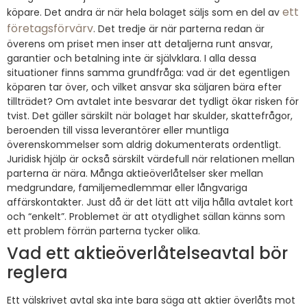
ett
köpare. Det andra är när hela bolaget säljs som en del av
företagsförvärv
. Det tredje är när parterna redan är
överens om priset men inser att detaljerna runt ansvar,
garantier och betalning inte är självklara. I alla dessa
situationer finns samma grundfråga: vad är det egentligen
köparen tar över, och vilket ansvar ska säljaren bära efter
tillträdet? Om avtalet inte besvarar det tydligt ökar risken för
tvist. Det gäller särskilt när bolaget har skulder, skattefrågor,
beroenden till vissa leverantörer eller muntliga
överenskommelser som aldrig dokumenterats ordentligt.
Juridisk hjälp är också särskilt värdefull när relationen mellan
parterna är nära. Många aktieöverlåtelser sker mellan
medgrundare, familjemedlemmar eller långvariga
affärskontakter. Just då är det lätt att vilja hålla avtalet kort
och “enkelt”. Problemet är att otydlighet sällan känns som
ett problem förrän parterna tycker olika.
Vad ett aktieöverlåtelseavtal bör
reglera
Ett välskrivet avtal ska inte bara säga att aktier överlåts mot