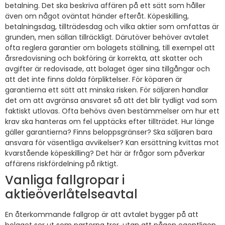
betalning. Det ska beskriva affären på ett sätt som håller
även om något oväntat händer efteråt. Köpeskilling,
betalningsdag, tillträdesdag och vilka aktier som omfattas är
grunden, men sällan tillräckligt. Därutöver behöver avtalet
ofta reglera garantier om bolagets ställning, till exempel att
årsredovisning och bokföring är korrekta, att skatter och
avgifter är redovisade, att bolaget äger sina tillgångar och
att det inte finns dolda förpliktelser. För köparen är
garantierna ett sätt att minska risken. För säljaren handlar
det om att avgränsa ansvaret så att det blir tydligt vad som
faktiskt utlovas. Ofta behövs även bestämmelser om hur ett
krav ska hanteras om fel upptäcks efter tillträdet. Hur länge
gäller garantierna? Finns beloppsgränser? Ska säljaren bara
ansvara för väsentliga avvikelser? Kan ersättning kvittas mot
kvarstående köpeskilling? Det här är frågor som påverkar
affärens riskfördelning på riktigt.
Vanliga fallgropar i
aktieöverlåtelseavtal
En återkommande fallgrop är att avtalet bygger på att