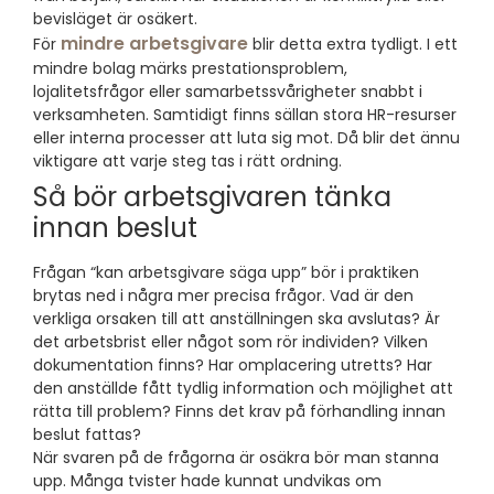
bevisläget är osäkert.
mindre arbetsgivare
För
blir detta extra tydligt. I ett
mindre bolag märks prestationsproblem,
lojalitetsfrågor eller samarbetssvårigheter snabbt i
verksamheten. Samtidigt finns sällan stora HR-resurser
eller interna processer att luta sig mot. Då blir det ännu
viktigare att varje steg tas i rätt ordning.
Så bör arbetsgivaren tänka
innan beslut
Frågan “kan arbetsgivare säga upp” bör i praktiken
brytas ned i några mer precisa frågor. Vad är den
verkliga orsaken till att anställningen ska avslutas? Är
det arbetsbrist eller något som rör individen? Vilken
dokumentation finns? Har omplacering utretts? Har
den anställde fått tydlig information och möjlighet att
rätta till problem? Finns det krav på förhandling innan
beslut fattas?
När svaren på de frågorna är osäkra bör man stanna
upp. Många tvister hade kunnat undvikas om