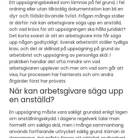
Ett uppsägningsbesked som lämnas på fel grund, i fel
ordning eller utan tillräcklig dokumentation kan bli en
dyr och tidskrävande tvist
. Frågan många ställer
är därför: när kan arbetsgivare säga upp en anställd,
och vad krävs för att uppsägningen ska hålla juridiskt?
Det korta svaret är att en arbetsgivare inte får säga
upp någon godtyckligt. Svensk arbetsrätt ställer tydliga
krav, och det är skillnad på uppsägning på grund av
arbetsbrist och uppsägning av personliga skäl. I
praktiken handlar det ofta mindre om vad
arbetsgivaren upplever och mer om vad som går att
visa, hur processen har hanterats och om andra
åtgärder först har prövats.
När kan arbetsgivare säga upp
en anställd?
En uppsägning måste vara sakligt grundad enligt lagen
om anställningsskydd. I dagens regelverk talar man
formellt om sakliga skäl, men i många sammanhang
används fortfarande uttrycket saklig grund. Kärnan är
densamma: det måste finnas ett rättsligt godtagbart