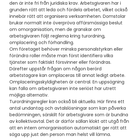
den är inte fri från juridiska krav. Arbetsgivaren har i
grunden rätt att leda och fördela arbetet, vilket också
innebär rätt att organisera verksamheten. Domstolar
brukar normalt inte överpröva affärsmässiga beslut
om omorganisation, men de granskar om
arbetsgivaren följt reglerna kring turordning,
omplacering och förhandling.
Om företaget behöver minska personalstyrkan eller
förändra roller måste man först identifiera vilka
tjänster som faktiskt försvinner eller förändras.
Därefter uppstår frågan om någon berörd
arbetstagare kan omplaceras till annat ledigt arbete.
Omplaceringsskyldigheten är central. En uppsägning
kan falla om arbetsgivaren inte seriöst har utrett
möjliga alternativ.
Turordningsregler kan också bli aktuella. Här finns ett
antal undantag och avtalslösningar som kan påverka
bedömningen, särskilt för arbetsgivare som är bundna
av kollektivavtal. Det är därför sällan klokt att utgå från
att en intern omorganisation automatiskt ger rätt att
säga upp just den person man helst vill lämna.