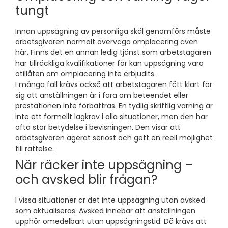
tungt
Innan uppsägning av personliga skäl genomförs måste
arbetsgivaren normalt överväga omplacering även
här. Finns det en annan ledig tjänst som arbetstagaren
har tillräckliga kvalifikationer för kan uppsägning vara
otillåten om omplacering inte erbjudits.
I många fall krävs också att arbetstagaren fått klart för
sig att anställningen är i fara om beteendet eller
prestationen inte förbättras. En tydlig skriftlig varning är
inte ett formellt lagkrav i alla situationer, men den har
ofta stor betydelse i bevisningen. Den visar att
arbetsgivaren agerat seriöst och gett en reell möjlighet
till rättelse.
När räcker inte uppsägning –
och avsked blir frågan?
I vissa situationer är det inte uppsägning utan avsked
som aktualiseras. Avsked innebär att anställningen
upphör omedelbart utan uppsägningstid. Då krävs att