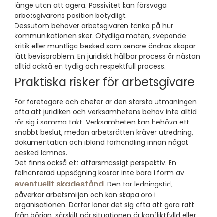
länge utan att agera. Passivitet kan försvaga
arbetsgivarens position betydligt.
Dessutom behöver arbetsgivaren tänka på hur
kommunikationen sker. Otydliga möten, svepande
kritik eller muntliga besked som senare ändras skapar
lätt bevisproblem. En juridiskt hållbar process är nästan
alltid också en tydlig och respektfull process.
Praktiska risker för arbetsgivare
För företagare och chefer är den största utmaningen
ofta att juridiken och verksamhetens behov inte alltid
rör sig i samma takt. Verksamheten kan behöva ett
snabbt beslut, medan arbetsrätten kräver utredning,
dokumentation och ibland förhandling innan något
besked lämnas.
Det finns också ett affärsmässigt perspektiv. En
felhanterad uppsägning kostar inte bara i form av
eventuellt skadestånd
. Den tar ledningstid,
påverkar arbetsmiljön och kan skapa oro i
organisationen. Därför lönar det sig ofta att göra rätt
från början, särskilt när situationen är konfliktfylld eller