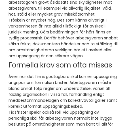
arbetstagaren grovt åsidosatt sina skyldigheter mot
arbetsgivaren, till exempel vid allvarlig illojalitet, våld,
hot, stöld eller mycket grov misskötsamhet.
Tröskeln är mycket hög. Det som känns allvarligt i
verksamheten är inte alltid tillräckligt för avsked i
juridisk mening. Görs bedömningen för hårt finns en
tydlig processrisk. Därför behöver arbetsgivaren snabbt
säkra fakta, dokumentera händelser och ta ställning till
om omständigheterna verkligen bär ett avsked eller
om uppsägning är den säkrare vägen.
Formella krav som ofta missas
Även när det finns godtagbara skäl kan en uppsägning
angripas om formalian brister. Arbetsgivaren måste
bland annat följa regler om underrättelse, varsel till
facklig organisation i vissa fall, förhandling enligt
medbestämmandelagen om kollektivavtal gäller samt
korrekt utformat uppsägningsbesked.
Tidsfrister spelar också roll. Vid uppsägning av
personliga skäl får arbetsgivaren normalt inte bygga
beslutet på omständigheter som man känt till alltför