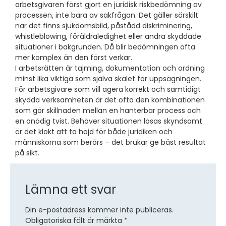
arbetsgivaren först gjort en juridisk riskbedömning av
processen, inte bara av sakfrågan. Det gäller särskilt
när det finns sjukdomsbild, påstådd diskriminering,
whistleblowing, föräldraledighet eller andra skyddade
situationer i bakgrunden. Då blir bedömningen ofta
mer komplex än den först verkar.
I arbetsrätten är tajming, dokumentation och ordning
minst lika viktiga som själva skälet för uppsägningen.
För arbetsgivare som vill agera korrekt och samtidigt
skydda verksamheten är det ofta den kombinationen
som gör skillnaden mellan en hanterbar process och
en onödig tvist. Behöver situationen lösas skyndsamt
är det klokt att ta höjd för både juridiken och
människorna som berörs – det brukar ge bäst resultat
på sikt.
Lämna ett svar
Din e-postadress kommer inte publiceras.
Obligatoriska fält är märkta
*