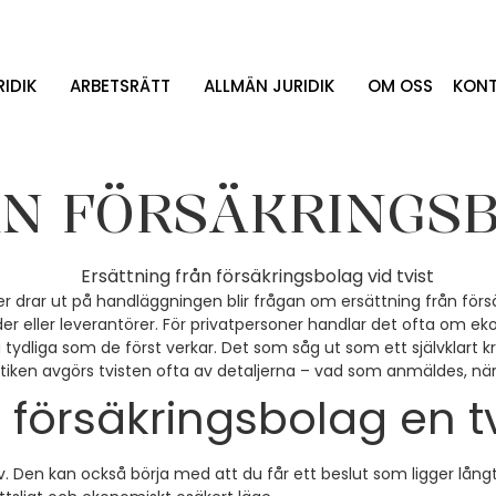
IDIK
ARBETSRÄTT
ALLMÄN JURIDIK
OM OSS
KONT
N FÖRSÄKRINGSB
ller drar ut på handläggningen blir frågan om ersättning från för
 kunder eller leverantörer. För privatpersoner handlar det ofta om
å tydliga som de först verkar. Det som såg ut som ett självklart
tiken avgörs tvisten ofta av detaljerna – vad som anmäldes, när
n försäkringsbolag en tv
av. Den kan också börja med att du får ett beslut som ligger långt 