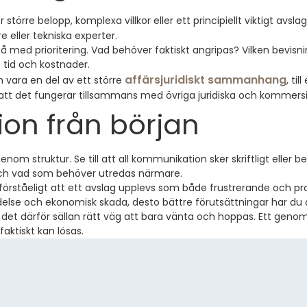
törre belopp, komplexa villkor eller ett principiellt viktigt avslag
 eller tekniska experter.
 med prioritering. Vad behöver faktiskt angripas? Vilken bevisnin
 tid och kostnader.
affärsjuridiskt sammanhang
n vara en del av ett större
, ti
att det fungerar tillsammans med övriga juridiska och kommersie
ion från början
genom struktur. Se till att all kommunikation sker skriftligt eller 
 och vad som behöver utredas närmare.
ullt förståeligt att ett avslag upplevs som både frustrerande och
ändelse och ekonomisk skada, desto bättre förutsättningar har du
det därför sällan rätt väg att bara vänta och hoppas. Ett genom
aktiskt kan lösas.