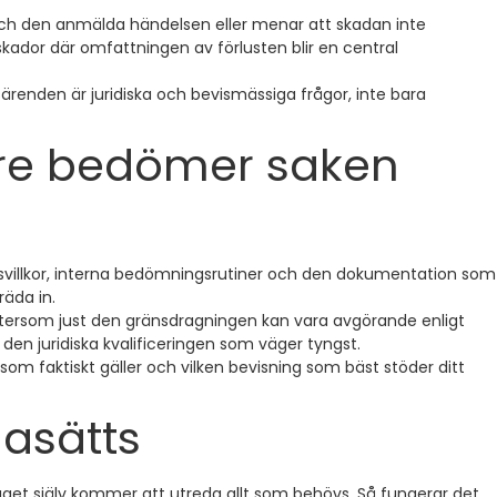
n och den anmälda händelsen eller menar att skadan inte
kador där omfattningen av förlusten blir en central
särenden är juridiska och bevismässiga frågor, inte bara
are bedömer saken
ngsvillkor, interna bedömningsrutiner och den dokumentation som
räda in.
 eftersom just den gränsdragningen kan vara avgörande enligt
t den juridiska kvalificeringen som väger tyngst.
som faktiskt gäller och vilken bevisning som bäst stöder ditt
gasätts
laget själv kommer att utreda allt som behövs. Så fungerar det