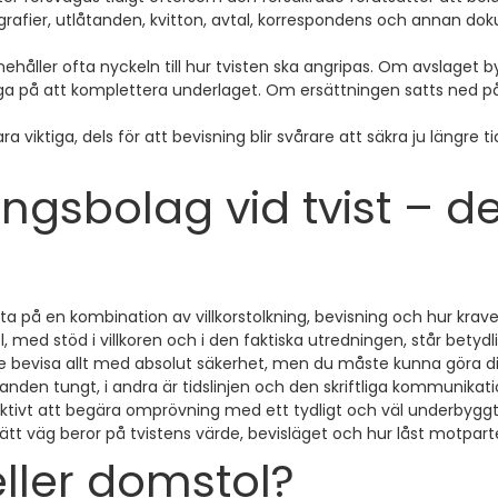
tografier, utlåtanden, kvitton, avtal, korrespondens och annan
ehåller ofta nyckeln till hur tvisten ska angripas. Om avslaget b
gga på att komplettera underlaget. Om ersättningen satts ned 
ara viktiga, dels för att bevisning blir svårare att säkra ju längre
ringsbolag vid tvist – 
 ofta på en kombination av villkorstolkning, bevisning och hur kra
, med stöd i villkoren och i den faktiska utredningen, står betydli
bevisa allt med absolut säkerhet, men du måste kunna göra din 
åtanden tungt, i andra är tidslinjen och den skriftliga kommunikati
tivt att begära omprövning med ett tydligt och väl underbyggt yt
tt väg beror på tvistens värde, bevisläget och hur låst motparte
ler domstol?