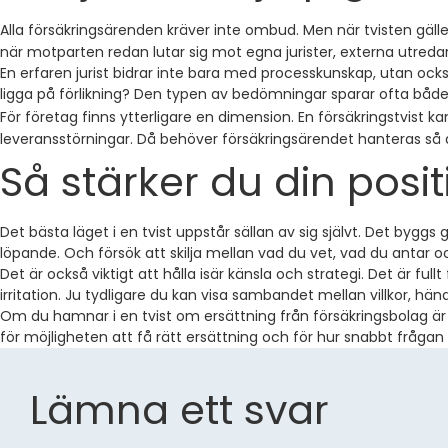
Alla försäkringsärenden kräver inte ombud. Men när tvisten gäller s
när motparten redan lutar sig mot egna jurister, externa utredare
En erfaren jurist bidrar inte bara med processkunskap, utan också
ligga på förlikning? Den typen av bedömningar sparar ofta både
För företag finns ytterligare en dimension. En försäkringstvist ka
leveransstörningar. Då behöver försäkringsärendet hanteras så 
Så stärker du din posit
Det bästa läget i en tvist uppstår sällan av sig självt. Det byggs 
löpande. Och försök att skilja mellan vad du vet, vad du antar
Det är också viktigt att hålla isär känsla och strategi. Det är f
irritation. Ju tydligare du kan visa sambandet mellan villkor, h
Om du hamnar i en tvist om ersättning från försäkringsbolag är 
för möjligheten att få rätt ersättning och för hur snabbt frågan f
Lämna ett svar