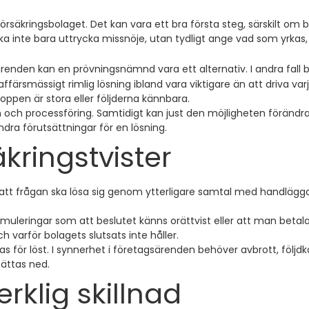
säkringsbolaget. Det kan vara ett bra första steg, särskilt om b
inte bara uttrycka missnöje, utan tydligt ange vad som yrkas, 
a ärenden kan en prövningsnämnd vara ett alternativ. I andra fall
ärsmässigt rimlig lösning ibland vara viktigare än att driva varj
oppen är stora eller följderna kännbara.
och processföring. Samtidigt kan just den möjligheten förändra 
ndra förutsättningar för en lösning.
kringstvister
t frågan ska lösa sig genom ytterligare samtal med handläggaren,
rmuleringar som att beslutet känns orättvist eller att man betal
h varför bolagets slutsats inte håller.
s för löst. I synnerhet i företagsärenden behöver avbrott, följ
sättas ned.
erklig skillnad