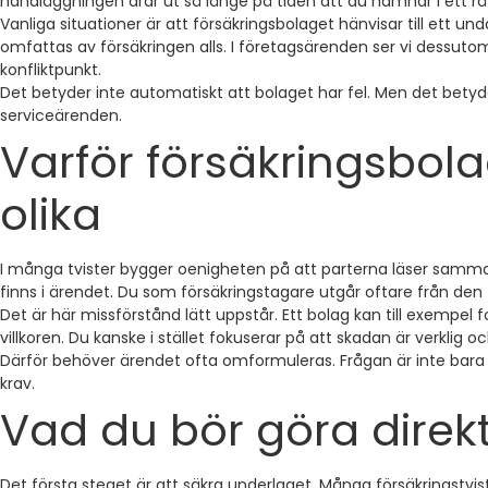
handläggningen drar ut så länge på tiden att du hamnar i ett rä
Vanliga situationer är att försäkringsbolaget hänvisar till ett
omfattas av försäkringen alls. I företagsärenden ser vi dessut
konfliktpunkt.
Det betyder inte automatiskt att bolaget har fel. Men det betyder
serviceärenden.
Varför försäkringsbol
olika
I många tvister bygger oenigheten på att parterna läser samma 
finns i ärendet. Du som försäkringstagare utgår oftare från den 
Det är här missförstånd lätt uppstår. Ett bolag kan till exempe
villkoren. Du kanske i stället fokuserar på att skadan är verklig 
Därför behöver ärendet ofta omformuleras. Frågan är inte bara va
krav.
Vad du bör göra direkt
Det första steget är att säkra underlaget. Många försäkringstvi