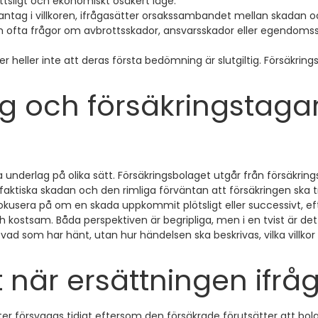
ttsligt och ekonomiskt osäkert läge.
 undantag i villkoren, ifrågasätter orsakssambandet mellan skada
om ofta frågor om avbrottsskador, ansvarsskador eller egendomss
 heller inte att deras första bedömning är slutgiltig. Försäkring
ag och försäkringstag
underlag på olika sätt. Försäkringsbolaget utgår från försäkri
faktiska skadan och den rimliga förväntan att försäkringen ska t
l fokusera på om en skada uppkommit plötsligt eller successivt,
och kostsam. Båda perspektiven är begripliga, men i en tvist är de
d som har hänt, utan hur händelsen ska beskrivas, vilka villkor 
 när ersättningen ifrå
ster försvagas tidigt eftersom den försäkrade förutsätter att bo