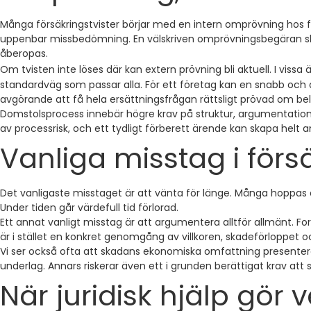
Många försäkringstvister börjar med en intern omprövning hos för
uppenbar missbedömning. En välskriven omprövningsbegäran ska 
åberopas.
Om tvisten inte löses där kan extern prövning bli aktuell. I viss
standardväg som passar alla. För ett företag kan en snabb och aff
avgörande att få hela ersättningsfrågan rättsligt prövad om bel
Domstolsprocess innebär högre krav på struktur, argumentation 
av processrisk, och ett tydligt förberett ärende kan skapa helt a
Vanliga misstag i försä
Det vanligaste misstaget är att vänta för länge. Många hoppas at
Under tiden går värdefull tid förlorad.
Ett annat vanligt misstag är att argumentera alltför allmänt. Fo
är i stället en konkret genomgång av villkoren, skadeförloppet oc
Vi ser också ofta att skadans ekonomiska omfattning presentera
underlag. Annars riskerar även ett i grunden berättigat krav att 
När juridisk hjälp gör v