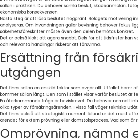
sällan i praktiken. Du behöver samla beslut, skadeanmälan, fo
ekonomiska konsekvensen.
Nästa steg är att läsa beslutet noggrant. Bolagets motivering inn
analyseras. Om invändningen gäller bevisning behöver fokus li
säkerhetsföreskrifter måste även den delen bemötas konkret.
Det är också klokt att agera snabbt. Dels för att tidsfrister kan v
och relevanta handlingar riskerar att försvinna.
Ersättning från försäk
utgången
Det finns sällan en enskild faktor som avgör allt. Utfallet beror
kommer sällan långt. Den som i stället visar varför beslutet är fel
En återkommande fråga är beviskravet. Du behöver normalt inte 
olika typer av försäkringsärenden. I vissa fall väger tekniska utl
Det finns också ett strategiskt moment. Ibland är det mest effek
ärendet för extern prövning eller domstolsprocess. Vad som är rä
Omprövning, nämnd el