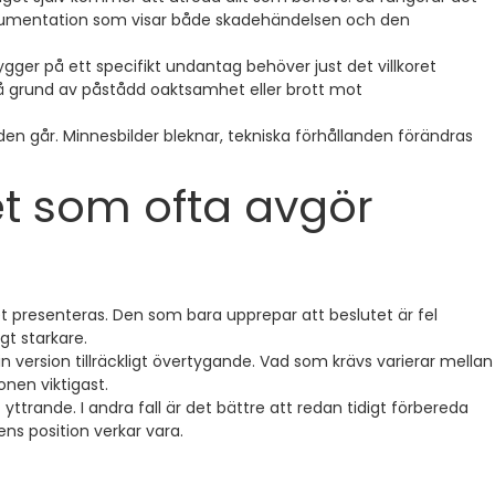
 dokumentation som visar både skadehändelsen och den
ygger på ett specifikt undantag behöver just det villkoret
på grund av påstådd oaktsamhet eller brott mot
 tiden går. Minnesbilder bleknar, tekniska förhållanden förändras
det som ofta avgör
vet presenteras. Den som bara upprepar att beslutet är fel
gt starkare.
version tillräckligt övertygande. Vad som krävs varierar mellan
onen viktigast.
trande. I andra fall är det bättre att redan tidigt förbereda
ns position verkar vara.