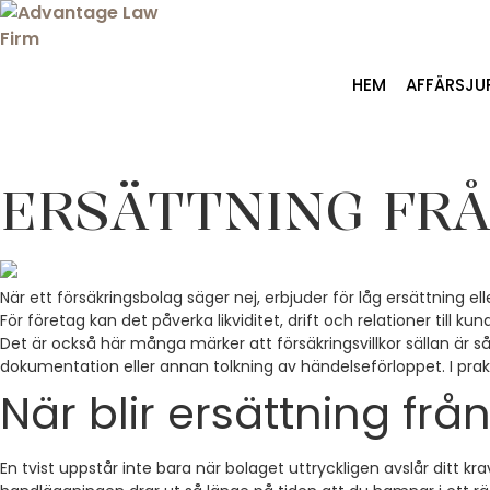
Hoppa
till
innehåll
HEM
AFFÄRSJUR
ERSÄTTNING FRÅ
När ett försäkringsbolag säger nej, erbjuder för låg ersättning e
För företag kan det påverka likviditet, drift och relationer till
Det är också här många märker att försäkringsvillkor sällan är s
dokumentation eller annan tolkning av händelseförloppet. I prak
När blir ersättning frå
En tvist uppstår inte bara när bolaget uttryckligen avslår ditt kr