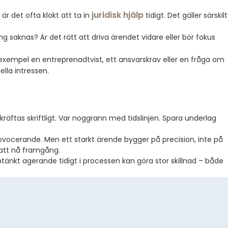
juridisk hjälp
 är det ofta klokt att ta in
tidigt. Det gäller särskilt
g saknas? Är det rätt att driva ärendet vidare eller bör fokus
ll exempel en entreprenadtvist, ett ansvarskrav eller en fråga om
lla intressen.
bekräftas skriftligt. Var noggrann med tidslinjen. Spara underlag
 provocerande. Men ett starkt ärende bygger på precision, inte på
 att nå framgång.
tänkt agerande tidigt i processen kan göra stor skillnad – både