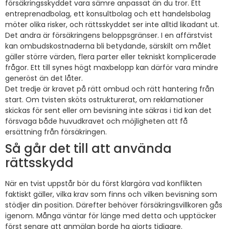
försäkringsskyddet vara sämre anpassat än du tror. Ett
entreprenadbolag, ett konsultbolag och ett handelsbolag
möter olika risker, och rättsskyddet ser inte alltid likadant ut.
Det andra är försäkringens beloppsgränser. I en affärstvist
kan ombudskostnaderna bli betydande, särskilt om målet
gäller större värden, flera parter eller tekniskt komplicerade
frågor. Ett till synes högt maxbelopp kan därför vara mindre
generöst än det låter.
Det tredje är kravet på rätt ombud och rätt hantering från
start. Om tvisten sköts ostrukturerat, om reklamationer
skickas för sent eller om bevisning inte säkras i tid kan det
försvaga både huvudkravet och möjligheten att få
ersättning från försäkringen.
Så går det till att använda
rättsskydd
När en tvist uppstår bör du först klargöra vad konflikten
faktiskt gäller, vilka krav som finns och vilken bevisning som
stödjer din position. Därefter behöver försäkringsvillkoren gås
igenom. Många väntar för länge med detta och upptäcker
först senare att anmälan borde ha gjorts tidigare.