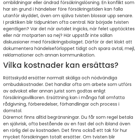
ombildningar eller ändrad försäkringslösning. En konflikt som
har sin grund i händelser före försäkringstiden kan falla
utanför skyddet, även om själva tvisten blossar upp senare.
I praktiken blir tidpunkten ofta central. När började tvisten
egentligen? Var det när avtalet ingicks, när felet upptäcktes
eller när motparten sa nej? Här uppstår inte sällan
diskussioner med försäkringsbolaget. Därför är det klokt att
dokumentera händelseförloppet tidigt och spara avtal, mejl,
reklamationer och annan kommunikation.
Vilka kostnader kan ersättas?
Rättsskydd ersätter normalt skäliga och nödvändiga
ombudskostnader. Det handlar ofta om arbete som utförs
av advokat eller annan jurist som godtas enligt
försäkringsvillkoren. Ersättning kan i många fall omfatta
rådgivning, förberedelser, förhandlingar och process i
domstol.
Däremot finns alltid begränsningar. Du får som regel betala
en självrisk, ofta bestående av en fast del och ibland även
en rörlig del av kostnaden. Det finns också ett tak för hur
mycket försäkringen totalt ersätter. Om tvisten blir