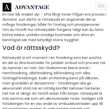
En tvist blir snabbt dyr – ofta långt innan frågan ens prövats i
domstol. Just därför är rättsskydd en avgörande del av
många försäkringar, både för företag och privatpersoner.
Om du förstår hur rättsskyddet fungerar tidigt kan du fatta
bättre beslut, undvika onödiga kostnader och driva en
berättigad sak med betydligt större trygghet.
Vad är rättsskydd?
Rättsskydd är ett moment i en försäkring som kan ersätta
en del av dina kostnader för juridiskt ombud och process när
du hamnar i en tvist. Det förekommer bland annat i
hemförsäkring, villaförsäkring, bilförsäkring och olika
företagsförsäkringar. Exakt omfattning beror på villkoren,
men grundidén är densamma – försäkringen ska ge
ekonomiskt stöd när en rättslig konflikt behöver hanteras.
Det här är viktigt att förstå redan från början: rättsskydd är
inte samma sak som att alla kostnader täcks. Vanligen står
försäkringen för en viss andel av ombudskostnaden upp till
ett maxbelopp, medan du själv betalar självrisk och