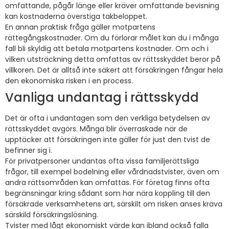
omfattande, pågår länge eller kräver omfattande bevisning
kan kostnaderna överstiga takbeloppet.
En annan praktisk fråga gäller motpartens
rättegångskostnader. Om du förlorar målet kan du i många
fall bli skyldig att betala motpartens kostnader. Om och i
vilken utsträckning detta omfattas av rättsskyddet beror på
villkoren. Det är alltså inte säkert att försäkringen fångar hela
den ekonomiska risken i en process.
Vanliga undantag i rättsskydd
Det är ofta i undantagen som den verkliga betydelsen av
rättsskyddet avgörs. Många blir överraskade när de
upptäcker att försäkringen inte gäller för just den tvist de
befinner sig i.
För privatpersoner undantas ofta vissa familjerättsliga
frågor, till exempel bodelning eller vårdnadstvister, även om
andra rättsområden kan omfattas. För företag finns ofta
begränsningar kring sådant som har nära koppling till den
försäkrade verksamhetens art, särskilt om risken anses kräva
särskild försäkringslösning.
Tvister med lågt ekonomiskt värde kan ibland också falla