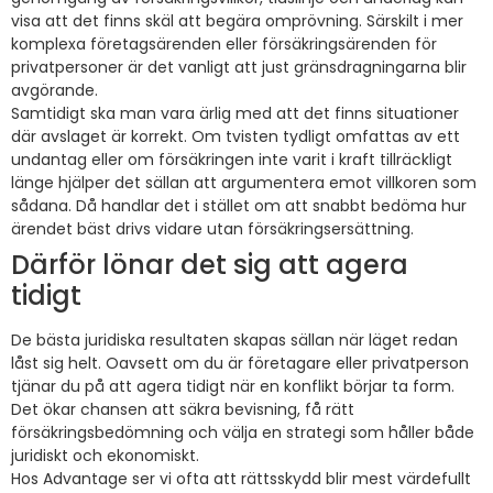
visa att det finns skäl att begära omprövning. Särskilt i mer
komplexa företagsärenden eller försäkringsärenden för
privatpersoner är det vanligt att just gränsdragningarna blir
avgörande.
Samtidigt ska man vara ärlig med att det finns situationer
där avslaget är korrekt. Om tvisten tydligt omfattas av ett
undantag eller om försäkringen inte varit i kraft tillräckligt
länge hjälper det sällan att argumentera emot villkoren som
sådana. Då handlar det i stället om att snabbt bedöma hur
ärendet bäst drivs vidare utan försäkringsersättning.
Därför lönar det sig att agera
tidigt
De bästa juridiska resultaten skapas sällan när läget redan
låst sig helt. Oavsett om du är företagare eller privatperson
tjänar du på att agera tidigt när en konflikt börjar ta form.
Det ökar chansen att säkra bevisning, få rätt
försäkringsbedömning och välja en strategi som håller både
juridiskt och ekonomiskt.
Hos Advantage ser vi ofta att rättsskydd blir mest värdefullt