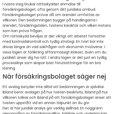
I nästa steg brukar rättsskyddet anmälas till
försäkringsbolaget, ofta genom ditt juridiska ombud.
Försäkringsbolaget prövar då om ärendet omfattas av
villkoren. Den bedömningen bygger på handlingarna i
ärendet, försäkringstiden, tvistens karaktär och vilken instans
som kan pröva frågan.
Om rättsskydd beviljas är det viktigt att arbetet fortsätter
med kostnadskontroll och tydlig strategi. En tvist bör inte
drivas längre än vad sakfrågan och ekonomin motiverar. I
vissa lägen är förlikning affärsmässigt klokast, även om du
juridiskt anser dig ha rätt. I andra lägen är det just en tydlig
processlinje som skapar bäst förutsättningar för en bra
lösning.
När försäkringsbolaget säger nej
Ett avslag betyder inte alltid att bedömningen är självklar.
Ibland beror avslaget på hur tvisten beskrivits, ibland på hur
villkoren tolkas och ibland på att försäkringsbolaget anser att
tvisten uppstått vid en annan tidpunkt än du gör.
Det är här juridisk analys gör verklig skillnad. En noggrann
genomgång av försäkringsvillkor, tidslinje och underlag kan