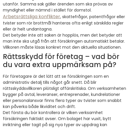
utanför. Samma sak gäller ärenden som ska prövas av
myndighet eller nämnd i stället för domstol.
Arbetsrättsliga konflikter
, skattefrågor, patentfrågor eller
tvister som rör brottmål hanteras ofta enligt särskilda regler
eller är helt undantagna.
Det betyder inte att saken är hopplös, men det betyder att
man inte ska utgå från att försäkringen automatiskt betalar.
Villkoren måste läsas konkret mot den aktuella situationen.
Rättsskydd för företag – vad bör
du vara extra uppmärksam på?
För företagare är det lätt att se försäkringen som en
administrativ detalj tills något går snett. Då blir
rättsskyddsvillkoren plötsligt affärskritiska. Om verksamheten
bygger på avtal, leveranser, entreprenader, kundrelationer
eller personalansvar finns flera typer av tvister som snabbt
kan påverka både likviditet och drift.
Det första du bör kontrollera är vilken verksamhet
försäkringen faktiskt avser. Om bolaget har vuxit, bytt
inriktning eller tagit på sig nya typer av uppdrag kan