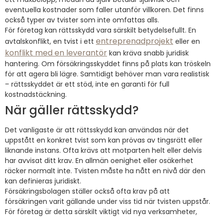
eventuella kostnader som faller utanför villkoren. Det finns
också typer av tvister som inte omfattas alls.
För företag kan rättsskydd vara särskilt betydelsefullt. En
entreprenadprojekt
avtalskonflikt, en tvist i ett
eller en
konflikt med en leverantör
kan kräva snabb juridisk
hantering. Om försäkringsskyddet finns på plats kan tröskeln
för att agera bli lägre. Samtidigt behöver man vara realistisk
– rättsskyddet är ett stöd, inte en garanti för full
kostnadstäckning.
När gäller rättsskydd?
Det vanligaste är att rättsskydd kan användas när det
uppstått en konkret tvist som kan prövas av tingsrätt eller
liknande instans. Ofta krävs att motparten helt eller delvis
har avvisat ditt krav. En allmän oenighet eller osäkerhet
räcker normalt inte. Tvisten måste ha nått en nivå där den
kan definieras juridiskt.
Försäkringsbolagen ställer också ofta krav på att
försäkringen varit gällande under viss tid när tvisten uppstår.
För företag är detta särskilt viktigt vid nya verksamheter,