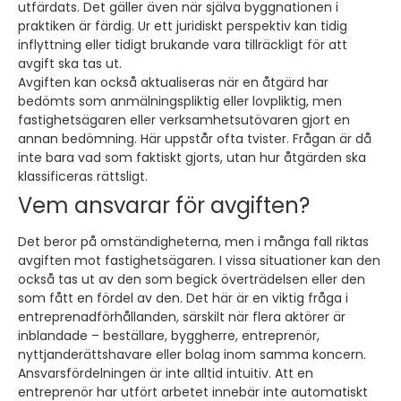
utfärdats. Det gäller även när själva byggnationen i
praktiken är färdig. Ur ett juridiskt perspektiv kan tidig
inflyttning eller tidigt brukande vara tillräckligt för att
avgift ska tas ut.
Avgiften kan också aktualiseras när en åtgärd har
bedömts som anmälningspliktig eller lovpliktig, men
fastighetsägaren eller verksamhetsutövaren gjort en
annan bedömning. Här uppstår ofta tvister. Frågan är då
inte bara vad som faktiskt gjorts, utan hur åtgärden ska
klassificeras rättsligt.
Vem ansvarar för avgiften?
Det beror på omständigheterna, men i många fall riktas
avgiften mot fastighetsägaren. I vissa situationer kan den
också tas ut av den som begick överträdelsen eller den
som fått en fördel av den. Det här är en viktig fråga i
entreprenadförhållanden, särskilt när flera aktörer är
inblandade – beställare, byggherre, entreprenör,
nyttjanderättshavare eller bolag inom samma koncern.
Ansvarsfördelningen är inte alltid intuitiv. Att en
entreprenör har utfört arbetet innebär inte automatiskt