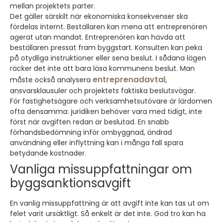
mellan projektets parter.
Det gäller särskilt när ekonomiska konsekvenser ska
fördelas internt. Beställaren kan mena att entreprenören
agerat utan mandat. Entreprenören kan hävda att
beställaren pressat fram byggstart. Konsulten kan peka
på otydliga instruktioner eller sena beslut. I sådana lägen
räcker det inte att bara läsa kommunens beslut. Man
entreprenadavtal
måste också analysera
,
ansvarsklausuler och projektets faktiska beslutsvägar.
För fastighetsägare och verksamhetsutövare är lärdomen
ofta densamma: juridiken behöver vara med tidigt, inte
först när avgiften redan är beslutad. En snabb
förhandsbedömning inför ombyggnad, ändrad
användning eller inflyttning kan i många fall spara
betydande kostnader.
Vanliga missuppfattningar om
byggsanktionsavgift
En vanlig missuppfattning är att avgift inte kan tas ut om
felet varit ursäktligt. Så enkelt är det inte. God tro kan ha