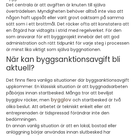
Det centrala är att avgiften är knuten till själva
överträdelsen. Myndigheten behöver alltså inte visa att
någon haft uppsåt eller varit grovt oaktsam på samma
sätt som i ett brottmål. Det räcker ofta att konstatera att
en åtgärd har vidtagits i strid med regelverket. För den
som ansvarar för ett byggprojekt innebär det att god
administration och rätt tidpunkt för varje steg i processen
är minst lika viktigt som själva byggnationen.
När kan byggsanktionsavgift bli
aktuell?
Det finns flera vanliga situationer där byggsanktionsavgift
uppkommer. En klassisk situation är att byggnadsarbeten
påbörjas innan startbesked. Många tror att beviljat
bygglov
bygglov räcker, men
och startbesked är två
olika beslut. Att arbetet är tekniskt enkelt eller att
entreprenaden är tidspressad förändrar inte den
bedömningen.
En annan vanlig situation är att en lokal, bostad eller
anläggning börjar användas innan slutbesked har