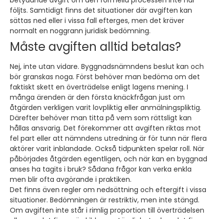
följts. Samtidigt finns det situationer där avgiften kan
sättas ned eller i vissa fall efterges, men det kräver
normalt en noggrann juridisk bedömning.
Måste avgiften alltid betalas?
Nej, inte utan vidare. Byggnadsnämndens beslut kan och
bör granskas noga. Först behöver man bedöma om det
faktiskt skett en överträdelse enligt lagens mening. I
många ärenden är den första knäckfrågan just om
åtgärden verkligen varit lovpliktig eller anmälningspliktig.
Därefter behöver man titta på vem som rättsligt kan
hållas ansvarig. Det förekommer att avgiften riktas mot
fel part eller att nämndens utredning är för tunn när flera
aktörer varit inblandade. Också tidpunkten spelar roll. När
påbörjades åtgärden egentligen, och när kan en byggnad
anses ha tagits i bruk? Sådana frågor kan verka enkla
men blir ofta avgörande i praktiken.
Det finns även regler om nedsättning och eftergift i vissa
situationer. Bedömningen är restriktiv, men inte stängd.
Om avgiften inte står i rimlig proportion till överträdelsen