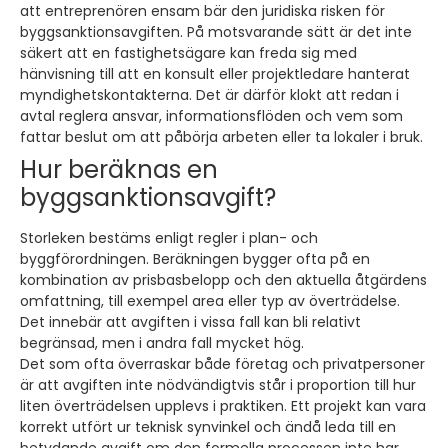
att entreprenören ensam bär den juridiska risken för
byggsanktionsavgiften. På motsvarande sätt är det inte
säkert att en fastighetsägare kan freda sig med
hänvisning till att en konsult eller projektledare hanterat
myndighetskontakterna. Det är därför klokt att redan i
avtal reglera ansvar, informationsflöden och vem som
fattar beslut om att påbörja arbeten eller ta lokaler i bruk.
Hur beräknas en
byggsanktionsavgift?
Storleken bestäms enligt regler i plan- och
byggförordningen. Beräkningen bygger ofta på en
kombination av prisbasbelopp och den aktuella åtgärdens
omfattning, till exempel area eller typ av överträdelse.
Det innebär att avgiften i vissa fall kan bli relativt
begränsad, men i andra fall mycket hög.
Det som ofta överraskar både företag och privatpersoner
är att avgiften inte nödvändigtvis står i proportion till hur
liten överträdelsen upplevs i praktiken. Ett projekt kan vara
korrekt utfört ur teknisk synvinkel och ändå leda till en
betydande avgift om den formella processen inte har