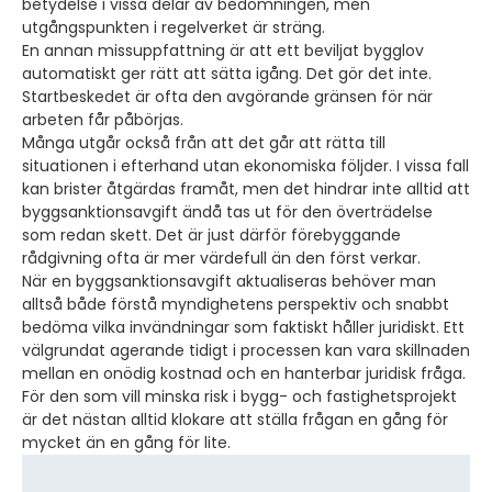
betydelse i vissa delar av bedömningen, men
utgångspunkten i regelverket är sträng.
En annan missuppfattning är att ett beviljat bygglov
automatiskt ger rätt att sätta igång. Det gör det inte.
Startbeskedet är ofta den avgörande gränsen för när
arbeten får påbörjas.
Många utgår också från att det går att rätta till
situationen i efterhand utan ekonomiska följder. I vissa fall
kan brister åtgärdas framåt, men det hindrar inte alltid att
byggsanktionsavgift ändå tas ut för den överträdelse
som redan skett. Det är just därför förebyggande
rådgivning ofta är mer värdefull än den först verkar.
När en byggsanktionsavgift aktualiseras behöver man
alltså både förstå myndighetens perspektiv och snabbt
bedöma vilka invändningar som faktiskt håller juridiskt. Ett
välgrundat agerande tidigt i processen kan vara skillnaden
mellan en onödig kostnad och en hanterbar juridisk fråga.
För den som vill minska risk i bygg- och fastighetsprojekt
är det nästan alltid klokare att ställa frågan en gång för
mycket än en gång för lite.