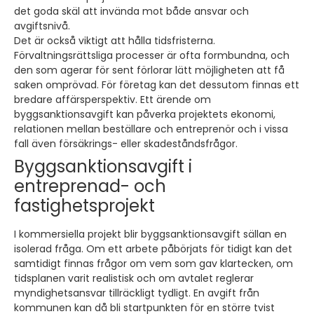
det goda skäl att invända mot både ansvar och
avgiftsnivå.
Det är också viktigt att hålla tidsfristerna.
Förvaltningsrättsliga processer är ofta formbundna, och
den som agerar för sent förlorar lätt möjligheten att få
saken omprövad. För företag kan det dessutom finnas ett
bredare affärsperspektiv. Ett ärende om
byggsanktionsavgift kan påverka projektets ekonomi,
relationen mellan beställare och entreprenör och i vissa
fall även försäkrings- eller skadeståndsfrågor.
Byggsanktionsavgift i
entreprenad- och
fastighetsprojekt
I kommersiella projekt blir byggsanktionsavgift sällan en
isolerad fråga. Om ett arbete påbörjats för tidigt kan det
samtidigt finnas frågor om vem som gav klartecken, om
tidsplanen varit realistisk och om avtalet reglerar
myndighetsansvar tillräckligt tydligt. En avgift från
kommunen kan då bli startpunkten för en större tvist