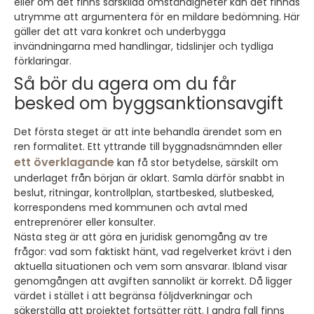
eller om det finns särskilda omständigheter kan det finnas
utrymme att argumentera för en mildare bedömning. Här
gäller det att vara konkret och underbygga
invändningarna med handlingar, tidslinjer och tydliga
förklaringar.
Så bör du agera om du får
besked om byggsanktionsavgift
Det första steget är att inte behandla ärendet som en
ren formalitet. Ett yttrande till byggnadsnämnden eller
ett överklagande
kan få stor betydelse, särskilt om
underlaget från början är oklart. Samla därför snabbt in
beslut, ritningar, kontrollplan, startbesked, slutbesked,
korrespondens med kommunen och avtal med
entreprenörer eller konsulter.
Nästa steg är att göra en juridisk genomgång av tre
frågor: vad som faktiskt hänt, vad regelverket krävt i den
aktuella situationen och vem som ansvarar. Ibland visar
genomgången att avgiften sannolikt är korrekt. Då ligger
värdet i stället i att begränsa följdverkningar och
säkerställa att projektet fortsätter rätt. I andra fall finns