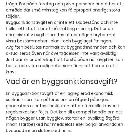
fråga. För både företag och privatpersoner är det här ett
område där små misstag kan få oproportionerligt stora
följder.
Byggsanktionsavgiften är inte ett skadestånd och inte
heller ett straff i brottmålsrättslig mening. Det är en
administrativ avgift som tas ut när någon bryter mot
vissa bestämmelser i plan- och bygglagstiftningen.
Avgiften beslutas normalt av byggnadsnämnden och kan
aktualiseras även när överträdelsen inte varit avsiktlig.
Just därför är det viktigt att förstå både när avgiften kan
tas ut och vilka möjligheter som finns att bemöta ett
krav.
Vad är en byggsanktionsavgift?
En byggsanktionsavgift är en lagreglerad ekonomisk
sanktion som kan påföras om en åtgärd påbörjas,
genomförs eller tas i bruk utan att de formella kraven i
regelverket har följts. Det kan till exempel handla om att
någon bygger utan bygglov, startar en lovpliktig åtgärd
innan startbesked har meddelats eller börjar använda en
byggnad innan slutbesked finns.